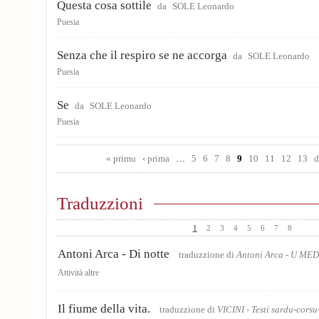
Questa cosa sottile
da
SOLE Leonardo
Puesia
Senza che il respiro se ne accorga
da
SOLE Leonardo
Puesia
Se
da
SOLE Leonardo
Puesia
Pages
« primu
‹ prima
…
5
6
7
8
9
10
11
12
13
d
Traduzzioni
1
2
3
4
5
6
7
8
Antoni Arca - Di notte
traduzzione di
Antoni Arca - U M
Attività altre
Il fiume della vita.
traduzzione di
VICINI - Testi sardu-corsu