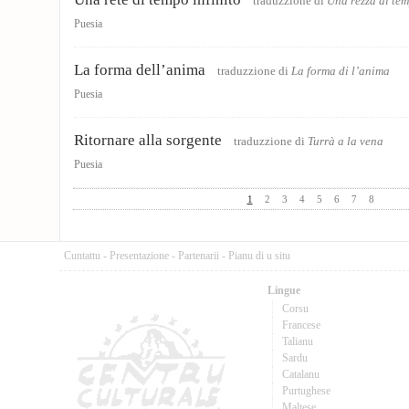
traduzzione di
Una rezza di te
Puesia
La forma dell’anima
traduzzione di
La forma di l’anima
Puesia
Ritornare alla sorgente
traduzzione di
Turrà a la vena
Puesia
1
2
3
4
5
6
7
8
Cuntattu
-
Presentazione
-
Partenarii
-
Pianu di u situ
Lingue
Corsu
Francese
Talianu
Sardu
Catalanu
Purtughese
Maltese