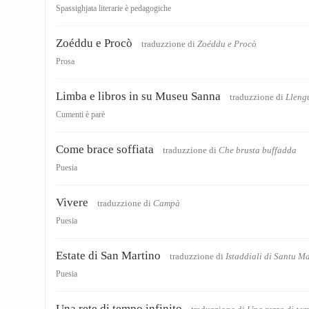
Spassighjata literarie è pedagogiche
Zoéddu e Procò
traduzzione di
Zoéddu e Procò
Prosa
Limba e libros in su Museu Sanna
traduzzione di
Llengu
Cumenti è parè
Come brace soffiata
traduzzione di
Che brusta buffadda
Puesia
Vivere
traduzzione di
Campà
Puesia
Estate di San Martino
traduzzione di
Istaddiali di Santu M
Puesia
Una rete di tempo infinito