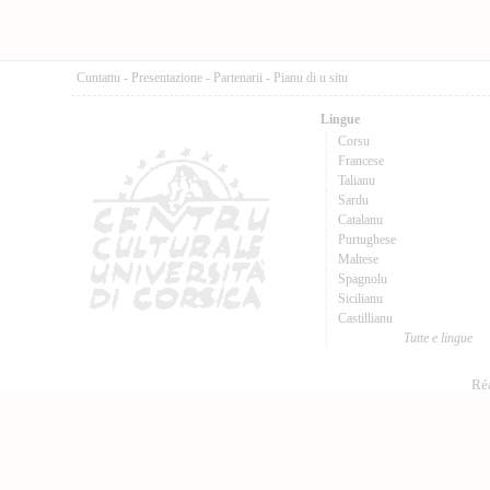
Cuntattu
-
Presentazione
-
Partenarii
-
Pianu di u situ
Lingue
Corsu
Francese
Talianu
Sardu
Catalanu
Purtughese
Maltese
Spagnolu
Sicilianu
Castillianu
Tutte e lingue
Réa