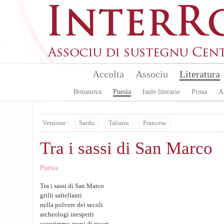
Aller au contenu principal
Accolta
Associu
Literatura
Bonanova
Puesia
Isule literarie
Prosa
A
Versione :
Sardu
Talianu
Francese
Tra i sassi di San Marco
Puesia
Tra i sassi di San Marco
grilli saltellanti
nella polvere dei secoli
archeologi inesperti