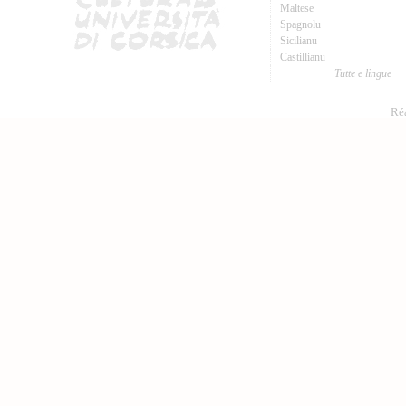
Maltese
Spagnolu
Sicilianu
Castillianu
Tutte e lingue
Réa