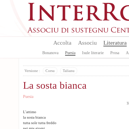
Aller au contenu principal
Accolta
Associu
Literatura
Bonanova
Puesia
Isule literarie
Prosa
A
Versione :
Corsu
Talianu
La sosta bianca
Puesia
T
L’attimo
la sosta bianca
tutta sole tutta freddo
nei mie giorni