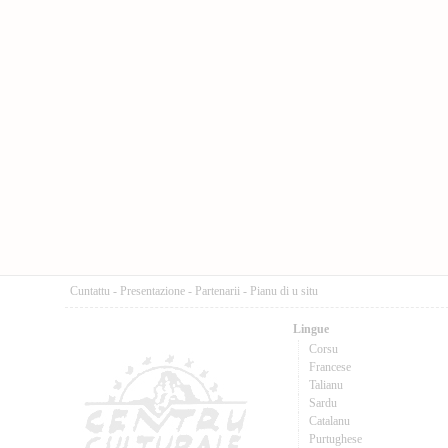
Cuntattu
-
Presentazione
-
Partenarii
-
Pianu di u situ
Lingue
Corsu
Francese
Talianu
Sardu
Catalanu
Purtughese