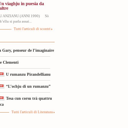
Un viaghju in puesia da
altre
U ANZIANU (ANNI 1990) Sò
’ellu si parla assai...
Tutti l'articuli di scontri
 Gary, penseur de l’imaginaire
le Clementi
U rumanzu Pirandellianu
“L’ochju di un rumanzu”
Tesa cun corsu trà quattru
ica
Tutti l'articuli di Literatura