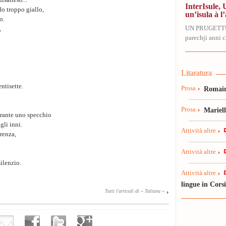
isatteso...
InterIsule, 
o troppo giallo,
un’isula à l’
o.
UN PRUGETT
,
parechji anni ch
Litaratura
ntisette.
Prosa
Romain
Prosa
Mariel
erante uno specchio
gli inni.
Attività altre
erenza,
Attività altre
ilenzio.
Attività altre
lingue in Cors
Tutti l'articuli di « Talianu »