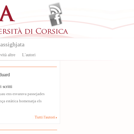
assighjata
vità altre
L'autori
uard
i scritti
suau ens esvarava passejades
nça estàtica homenatja els
.
Tutti l'autori