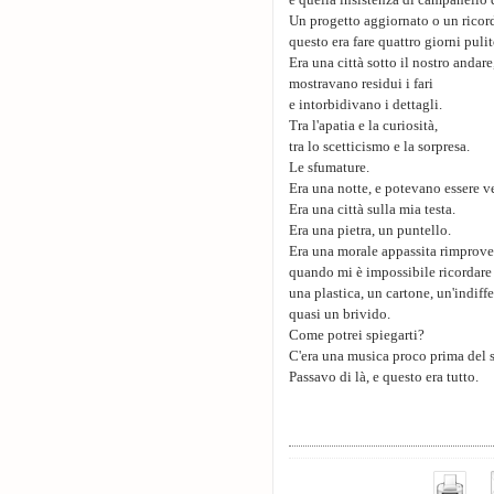
e quella insistenza di campanello d
Un progetto aggiornato o un ricord
questo era fare quattro giorni pulit
Era una città sotto il nostro andare
mostravano residui i fari
e intorbidivano i dettagli.
Tra l'apatia e la curiosità,
tra lo scetticismo e la sorpresa.
Le sfumature.
Era una notte, e potevano essere ve
Era una città sulla mia testa.
Era una pietra, un puntello.
Era una morale appassita rimprov
quando mi è impossibile ricordare 
una plastica, un cartone, un'indiff
quasi un brivido.
Come potrei spiegarti?
C'era una musica proco prima del s
Passavo di là, e questo era tutto.