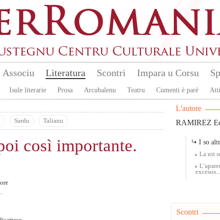
Associu
Literatura
Scontri
Impara u Corsu
Sp
Isule literarie
Prosa
Arcubalenu
Teatru
Cumenti è parè
Atti
L'autore
u
Sardu
Talianu
RAMIREZ Ed
poi così importante.
I so altr
La nit 
L’apare
excesos..
 ore
.
Scontri