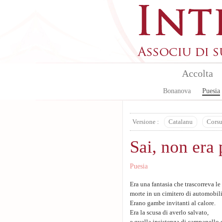
Aller au contenu principal
Accolta
Bonanova
Puesia
Versione :
Catalanu
Cors
Sai, non era 
Puesia
Era una fantasia che trascorreva le
morte in un cimitero di automobili
Erano gambe invitanti al calore.
Era la scusa di averlo salvato,