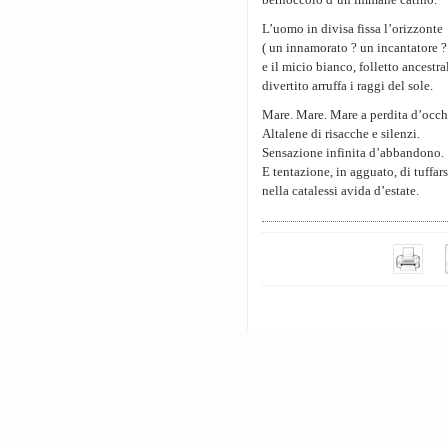
bernoccolo d’un immane catino.
L’uomo in divisa fissa l’orizzonte
( un innamorato ? un incantatore ?
e il micio bianco, folletto ancestra
divertito arruffa i raggi del sole.
Mare. Mare. Mare a perdita d’occh
Altalene di risacche e silenzi.
Sensazione infinita d’abbandono.
E tentazione, in agguato, di tuffars
nella catalessi avida d’estate.