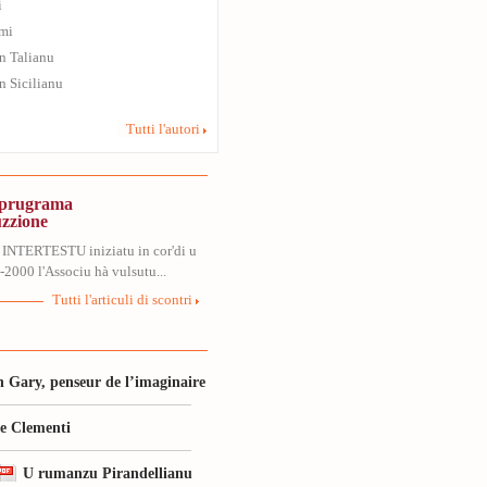
i
mi
n Talianu
n Sicilianu
Tutti l'autori
, prugrama
uzzione
 INTERTESTU iniziatu in cor'di u
2000 l'Associu hà vulsutu...
Tutti l'articuli di scontri
 Gary, penseur de l’imaginaire
le Clementi
U rumanzu Pirandellianu