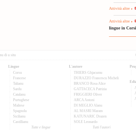
Attività altre
Attività altre
lingue in Cors
nu di u situ
Lingue
L'autore
Pru
Corsu
THIERS Ghjacumu
Francese
DURAZZO Francescu Micheli
Ediz
Talianu
BRANCO Rosa Alice
Sardu
GATTACECA Patrizia
A
Catalanu
FRIGGIERI Oliver
Purtughese
ARCA Antoni
Maltese
DI MEGLIO Alanu
Spagnolu
AL MASRI Maram
Sicilianu
KATUNARIC Drazen
Castillianu
SOLE Leonardo
Tutte e lingue
Tutti l'autori