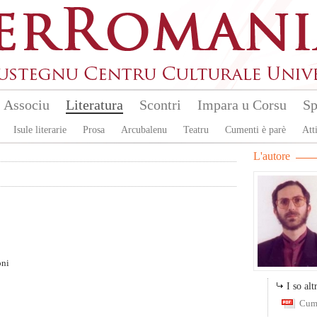
Associu
Literatura
Scontri
Impara u Corsu
Sp
Isule literarie
Prosa
Arcubalenu
Teatru
Cumenti è parè
Atti
L'autore
oni
I so altr
Cum