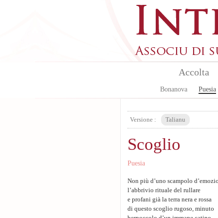
Aller au contenu principal
Accolta
Bonanova
Puesia
Versione :
Talianu
Scoglio
Puesia
Non più d’uno scampolo d’emozi
l’abbrivio rituale del rullare
e profani già la terra nera e rossa
di questo scoglio rugoso, minuto