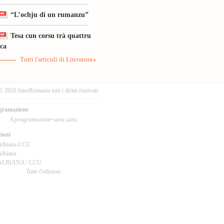
“L’ochju di un rumanzu”
Tesa cun corsu trà quattru
ica
Tutti l'articuli di Literatura
© 2026 InterRomania tutti i diritti riservati
gramazione
A prugramazione sana sana
ioni
Albiana-CCU
lbiana
ALBIANA / CCU
Tutte l'edizioni