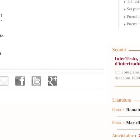
Trè test
Sei pue
 )
Puemi i
le
Puemi i
io.
Scontri
i
InterTestu
d'intertrad
Cù u prugrama
decenniu 1990-
Litaratura
Prosa
Romain
Prosa
Mariel
Attività altre