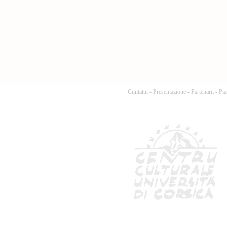
Cuntattu
-
Presentazione
-
Partenarii
-
Pia