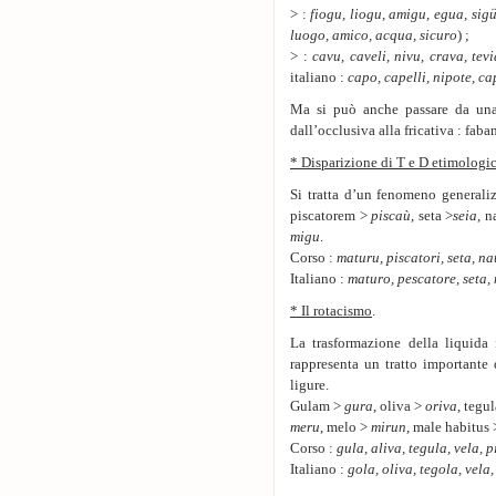
> :
fiogu, liogu, amigu, egua, sig
luogo, amico, acqua, sicuro
) ;
> :
cavu, caveli, nivu, crava, tev
italiano :
capo, capelli, nipote, ca
Ma si può anche passare da una
dall’occlusiva alla fricativa : fab
* Disparizione di T e D etimologic
Si tratta d’un fenomeno generaliz
piscatorem >
piscaù
, seta >
seia
, n
migu
.
Corso :
maturu, piscatori, seta, na
Italiano :
maturo, pescatore, seta,
* Il rotacismo
.
La trasformazione della liquida 
rappresenta un tratto importante 
ligure.
Gulam >
gura
, oliva >
oriva
, tegu
meru
, melo >
mirun
, male habitus
Corso :
gula, aliva, tegula, vela, p
Italiano :
gola, oliva, tegola, vela