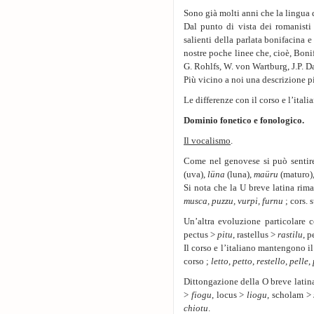
Sono già molti anni che la lingua d
Dal punto di vista dei romanisti 
salienti della parlata bonifacina 
nostre poche linee che, cioè, Boni
G. Rohlfs, W. von Wartburg, J.P. D
Più vicino a noi una descrizione p
Le differenze con il corso e l’ital
Dominio fonetico e fonologico.
Il vocalismo
.
Come nel genovese si può sentire 
(uva),
lüna
(luna),
maüru
(maturo)
Si nota che la U breve latina rim
musca, puzzu, vurpi, furnu
; cors.
Un’altra evoluzione particolare 
pectus >
pitu
, rastellus >
rastilu
, p
Il corso e l’italiano mantengono i
corso ;
letto
,
petto
,
restello
,
pelle
,
Dittongazione della O breve latina
>
fiogu
, locus >
liogu
, scholam >
chiotu
.