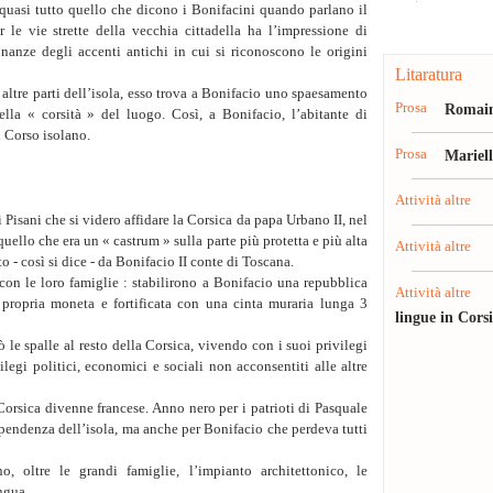
quasi tutto quello che dicono i Bonifacini quando parlano il
 le vie strette della vecchia cittadella ha l’impressione di
onanze degli accenti antichi in cui si riconoscono le origini
Litaratura
 altre parti dell’isola, esso trova a Bonifacio uno spaesamento
Prosa
Romain
ella « corsità » del luogo. Così, a Bonifacio, l’abitante di
l Corso isolano.
Prosa
Mariel
Attività altre
 Pisani che si videro affidare la Corsica da papa Urbano II, nel
quello che era un « castrum » sulla parte più protetta e più alta
Attività altre
 - così si dice - da Bonifacio II conte di Toscana.
on le loro famiglie : stabilirono a Bonifacio una repubblica
Attività altre
propria moneta e fortificata con una cinta muraria lunga 3
lingue in Cors
 le spalle al resto della Corsica, vivendo con i suoi privilegi
ilegi politici, economici e sociali non acconsentiti alle altre
Corsica divenne francese. Anno nero per i patrioti di Pasquale
pendenza dell’isola, ma anche per Bonifacio che perdeva tutti
 oltre le grandi famiglie, l’impianto architettonico, le
ngua.