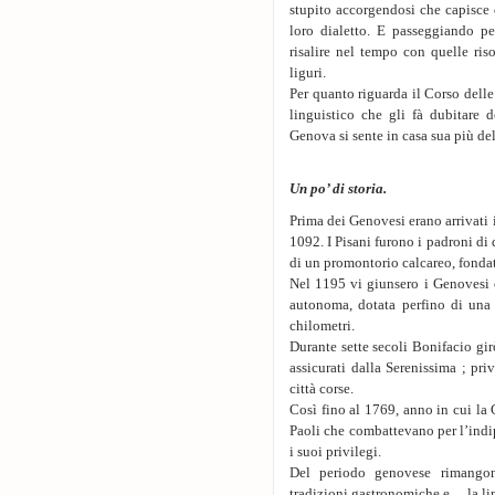
stupito accorgendosi che capisce 
loro dialetto. E passeggiando per
risalire nel tempo con quelle ris
liguri.
Per quanto riguarda il Corso delle
linguistico che gli fà dubitare d
Genova si sente in casa sua più de
Un po’ di storia.
Prima dei Genovesi erano arrivati i
1092. I Pisani furono i padroni di 
di un promontorio calcareo, fondato
Nel 1195 vi giunsero i Genovesi c
autonoma, dotata perfino di una 
chilometri.
Durante sette secoli Bonifacio girò
assicurati dalla Serenissima ; priv
città corse.
Così fino al 1769, anno in cui la 
Paoli che combattevano per l’indi
i suoi privilegi.
Del periodo genovese rimangono,
tradizioni gastronomiche e …la li