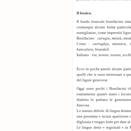
Il lessico.
Il fondo lessicale bonifacino ri
comunque alcune forme particolari
somiglianze, come imprestiti liguri
Bonifacino :
carugiu, missià, minà
Corso :
carrughju, missiavu, 
bancalaru, brandali.
Italiano :
via, nonno, nonna, occhi
Ecco in poche parole alcune partic
quelli che si sono interessati a qu
del ligure genovese.
Oggi sono pochi i Bonifacini che
esattamente quanti siano i locuto
dialetto lo parlano le generazi
francese.
Lo statuto debole di lingua dominat
una prossima e sicura sparizione 
diglossia é troppo forte per dare al
Le lingue dette « regionali » in 