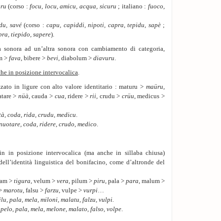
üru
(corso :
focu, locu, amicu, acqua, sicuru
; italiano :
fuoco,
idu, savé
(corso :
capu, capiddi, nipoti, capra, tepidu, sapè
;
pra, tiepido, sapere
).
 sonora ad un’altra sonora con cambiamento di categoria,
am >
fava
, bibere >
bevi
, diabolum >
diavuru
.
he in posizione intervocalica
.
zato in ligure con alto valore identitario : maturu >
maüru
,
atare >
nüà
, cauda >
cua
, ridere >
rii
, crudu >
crüu
, medicus >
tà, coda, rida, crudu, medicu
.
 nuotare, coda, ridere, crudo, medico
.
in in posizione intervocalica (ma anche in sillaba chiusa)
dell’identità linguistica del bonifacino, come d’altronde del
lam >
tigura
, velum >
vera
, pilum >
piru
, pala >
para
, malum >
 >
marotu
, falsu >
farzu
, vulpe >
vurpi
…
ilu, pala, mela, miloni, malatu, falzu, vulpi.
, pelo, pala, mela, melone, malato, falso, volpe
.