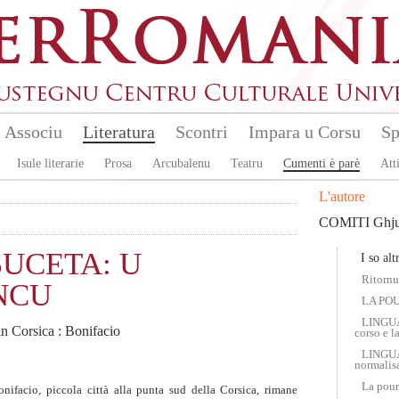
Associu
Literatura
Scontri
Impara u Corsu
Sp
Isule literarie
Prosa
Arcubalenu
Teatru
Cumenti è parè
Atti
L'autore
COMITI Ghju
SUCETA: U
I so altr
Ritornu
NCU
LA POU
LINGUA
 in Corsica : Bonifacio
corso e l
LINGUA
normalisa
La pour
ifacio, piccola città alla punta sud della Corsica, rimane