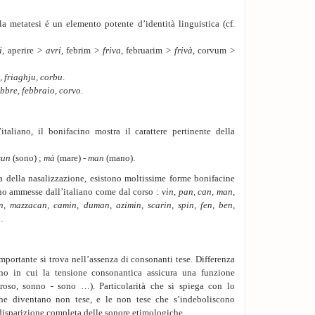
la metatesi é un elemento potente d’identità linguistica (cf.
i
, aperire >
avri
, febrim >
friva
, februarim >
frivà
, corvum >
, friaghju, corbu
.
ebbre, febbraio, corvo
.
italiano, il bonifacino mostra il carattere pertinente della
sun
(sono) ;
mà
(mare) -
man
(mano).
a della nasalizzazione, esistono moltissime forme bonifacine
no ammesse dall’italiano come dal corso :
vin, pan, can, man,
n, mazzacan, camin, duman, azimin, scarin, spin, fen, ben,
…
importante si trova nell’assenza di consonanti tese. Differenza
ano in cui la tensione consonantica assicura una funzione
 - roso, sonno - sono …). Particolarità che si spiega con lo
che diventano non tese, e le non tese che s’indeboliscono
disparizione completa delle sonore etimologiche.