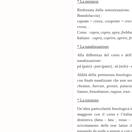
* La metatesi
.
Rinforzata dalla sonorizzazione, 
Brandolacciu) :
capram >
crava
, cooperire >
crov
crovu
…
Corso :
capra, copra, apra, frebba
Italiano :
capra, coprire, aprire, f
* La nasalizzazione
.
Alla differenza del corso e dell’
nasalizzazione :
pà
(paio) -
pan
(pane) ;
sù
(sole) -
Aldilà della pertinenza fonologic
con finale nasalizzate che non so
chezzun, barcun, grotun, patacu
lizziun, benedizziun, ragiun, trun
* La tensione
.
Un’altra particolarità fonologica 
maggiore con il corso e l’itali
distintiva (fatta - fata ; rosso
scivolamento delle tese latine 
passando da sorde a sonore o con 