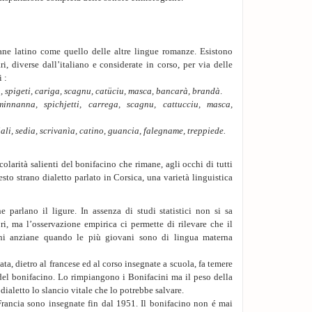
mane latino come quello delle altre lingue romanze. Esistono
, diverse dall’italiano e considerate in corso, per via delle
 :
, spigeti, cariga, scagnu, catüciu, masca, bancarà, brandà
.
minnanna, spichjetti, carrega, scagnu, cattucciu, masca,
ali, sedia, scrivanìa, catino, guancia, falegname, treppiede.
olarità salienti del bonifacino che rimane, agli occhi di tutti
esto strano dialetto parlato in Corsica, una varietà linguistica
 parlano il ligure. In assenza di studi statistici non si sa
ri, ma l’osservazione empirica ci permette di rilevare che il
oni anziane quando le più giovani sono di lingua materna
a, dietro al francese ed al corso insegnate a scuola, fa temere
del bonifacino. Lo rimpiangono i Bonifacini ma il peso della
 dialetto lo slancio vitale che lo potrebbe salvare.
Francia sono insegnate fin dal 1951. Il bonifacino non é mai