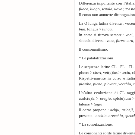
Differenza importante con l’italia
fuoco
,
luogo
,
scuola
,
uovo
; ma
no
Il corso non ammette dittongazion
La O lunga latina diventa : voc
bun
, longus >
lungu
.
In corso si ritrova sempre :
voci,
sbocchi diversi :
voce, forma, ora,
Il consonantismo
.
* Le palatalizzazioni
.
Le sequenze latine CL - PL - TL
pluere >
ciovi
, vet(u)lus >
veciu
, 
Rispettivamente in corso e ital
piombo, pieno, piovere, vecchio, 
Un’altra evoluzione di CL ragg
auric(u)la >
oregia
, spic(u)lum 
taleare >
tagià
.
Il corso propone :
ochju, arichji
presenta :
occhio, orecchio, specch
* La sonorizzazione
.
Le consonanti sorde latine diventa