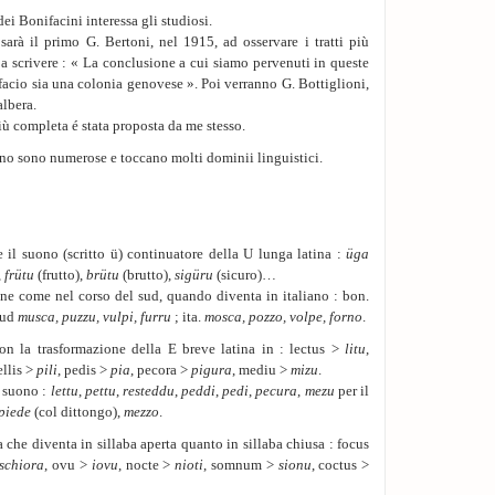
ei Bonifacini interessa gli studiosi.
sarà il primo G. Bertoni, nel 1915, ad osservare i tratti più
e a scrivere : « La conclusione a cui siamo pervenuti in queste
facio sia una colonia genovese ». Poi verranno G. Bottiglioni,
albera.
iù completa é stata proposta da me stesso.
iano sono numerose e toccano molti dominii linguistici.
il suono (scritto ü) continuatore della U lunga latina :
üga
,
frütu
(frutto),
brütu
(brutto),
sigüru
(sicuro)…
ane come nel corso del sud, quando diventa in italiano : bon.
 sud
musca, puzzu, vulpi, furru
; ita.
mosca, pozzo, volpe, forno
.
con la trasformazione della E breve latina in : lectus >
litu
,
ellis >
pili
, pedis >
pia
, pecora >
pigura
, mediu >
mizu
.
l suono :
lettu
,
pettu
,
resteddu
,
peddi
,
pedi
,
pecura
,
mezu
per il
piede
(col dittongo),
mezzo
.
 che diventa in sillaba aperta quanto in sillaba chiusa : focus
schiora
, ovu >
iovu
, nocte >
nioti
, somnum >
sionu
, coctus >