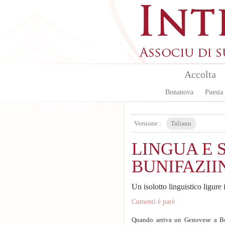
Aller au contenu principal
Accolta
Bonanova
Puesia
Versione :
Talianu
LINGUA E 
BUNIFAZII
Un isolotto linguistico ligure
Cumenti è parè
Quando arriva un Genovese a Bon