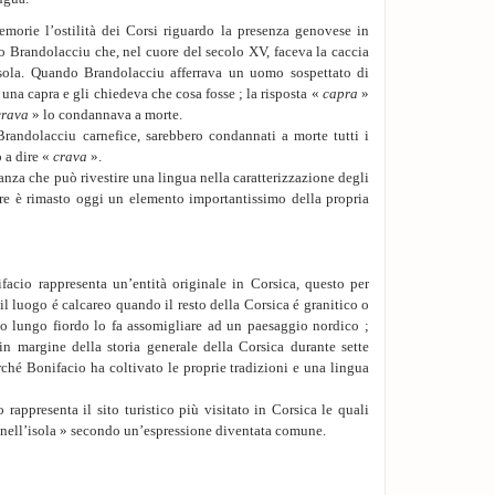
orie l’ostilità dei Corsi riguardo la presenza genovese in
rto Brandolacciu che, nel cuore del secolo XV, faceva la caccia
isola. Quando Brandolacciu afferrava un uomo sospettato di
una capra e gli chiedeva che cosa fosse ; la risposta «
capra
»
crava
» lo condannava a morte.
randolacciu carnefice, sarebbero condannati a morte tutti i
 a dire «
crava
».
anza che può rivestire una lingua nella caratterizzazione degli
gure è rimasto oggi un elemento importantissimo della propria
acio rappresenta un’entità originale in Corsica, questo per
l luogo é calcareo quando il resto della Corsica é granitico o
o lungo fiordo lo fa assomigliare ad un paesaggio nordico ;
in margine della storia generale della Corsica durante sette
ché Bonifacio ha coltivato le proprie tradizioni e una lingua
rappresenta il sito turistico più visitato in Corsica le quali
a nell’isola » secondo un’espressione diventata comune.