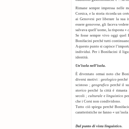
Rimane sempre impressa nelle mem
Corsica, e la storia ricorda un ce
ai Genovesi per liberare la sua 
essere genovese, gli faceva vedere 
salvava quell’uomo, la risposta «
Se fosse sempre vivo oggi quel B
Bonifacini perché tutti continuano
A questo punto si capisce l’import
individui. Per i Bonifacini il li
identità.
Un’isola nell’isola.
È diventato ormai noto che Bonif
diversi motivi :
geologico
perché i
scistoso ;
geografico
perché il su
storico
perché la città é rimasta 
secoli ;
culturale
e
linguistico
per
che i Corsi non condividono.
Tutto ciò spiega perché Bonifacio 
caratteristiche ne fanno « un’isol
Dal punto di vista linguistico.