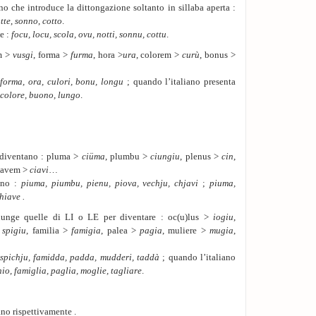
no che introduce la dittongazione soltanto in sillaba aperta :
tte
,
sonno
,
cotto
.
e :
focu, locu, scola, ovu, notti, sonnu, cottu
.
em >
vusgi
, forma >
furma
, hora >
ura
, colorem >
curù
, bonus >
 forma, ora, culori, bonu, longu
; quando l’italiano presenta
 colore, buono, lungo
.
 diventano : pluma >
ciüma
, plumbu >
ciungiu
, plenus >
cin
,
clavem >
ciavi
…
iano :
piuma, piumbu, pienu, piova, vechju, chjavi
;
piuma,
chiave
.
iunge quelle di LI o LE per diventare : oc(u)lus >
iogiu
,
>
spigiu
, familia >
famigia
, palea >
pagia
, muliere >
mugia
,
, spichju, famidda, padda, mudderi, taddà
; quando l’italiano
io, famiglia, paglia, moglie, tagliare
.
no rispettivamente .