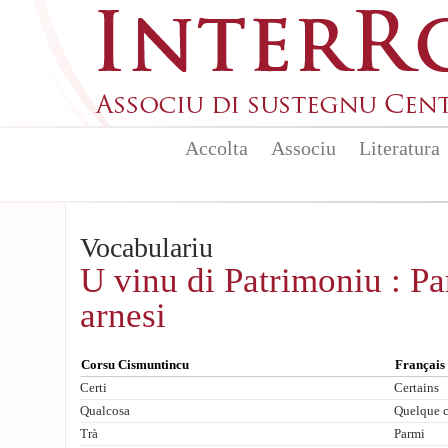
Aller au contenu principal
Accolta
Associu
Literatura
Vocabulariu
U vinu di Patrimoniu : Pa
arnesi
Corsu Cismuntincu
Français
Certi
Certains
Qualcosa
Quelque 
Trà
Parmi