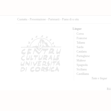
Cuntattu
-
Presentazione
-
Partenarii
-
Pianu di u situ
Lingue
Corsu
Francese
Talianu
Sardu
Catalanu
Purtughese
Maltese
Spagnolu
Sicilianu
Castillianu
Tutte e lingue
Réa