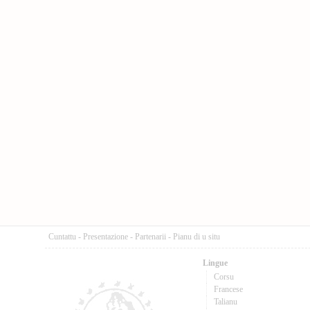
Cuntattu
-
Presentazione
-
Partenarii
-
Pianu di u situ
Lingue
Corsu
Francese
Talianu