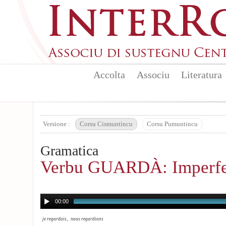
Aller au contenu principal
Accolta
Associu
Literatura
Versione :
Corsu Cismuntincu
Corsu Pumuntincu
Gramatica
Verbu GUARDÀ: Imperfe
00:00
je regardais, nous regardions