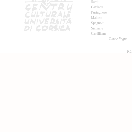
Sardu
Catalanu
Purtughese
Maltese
Spagnolu
Sicilianu
Castillianu
Tutte e lingue
Réa