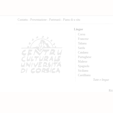
Cuntattu
-
Presentazione
-
Partenarii
-
Pianu di u situ
Lingue
Corsu
Francese
Talianu
Sardu
Catalanu
Purtughese
Maltese
Spagnolu
Sicilianu
Castillianu
Tutte e lingue
Réa