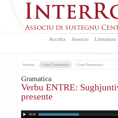
Aller au contenu principal
Accolta
Associu
Literatura
Versione :
Corsu Cismuntincu
Corsu Pumuntincu
Gramatica
Verbu ENTRE: Sughjunti
presente
00:00