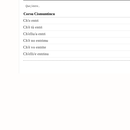
Que j'entre...
Corsu Cismuntincu
Ch'o entri
Ch'è tù entri
Ch'ellu/a entri
Ch'è no entrimu
Ch'è vo entrite
Ch'elli/e entrinu