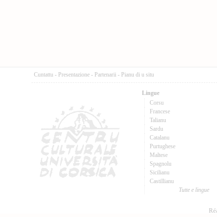
Cuntattu
-
Presentazione
-
Partenarii
-
Pianu di u situ
Lingue
Corsu
Francese
Talianu
Sardu
Catalanu
Purtughese
Maltese
Spagnolu
Sicilianu
Castillianu
Tutte e lingue
Réa