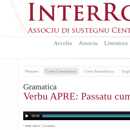
Aller au contenu principal
Accolta
Associu
Literatura
Versione :
Corsu Cismuntincu
Corsu Pumuntincu
Engl
Gramatica
Verbu APRE: Passatu cu
00:00
* verbe "ouvrir": j'ai ouvert...