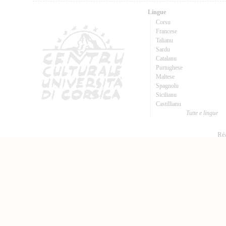
Lingue
Corsu
Francese
Talianu
Sardu
Catalanu
Purtughese
Maltese
Spagnolu
Sicilianu
Castillianu
Tutte e lingue
Réa