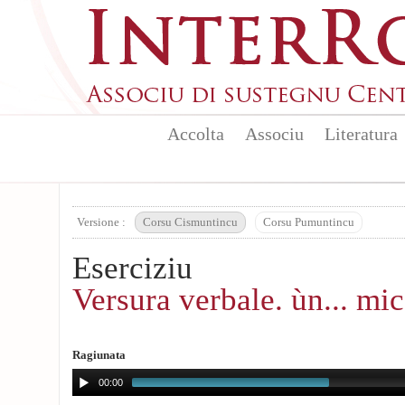
Aller au contenu principal
Accolta
Associu
Literatura
Versione :
Corsu Cismuntincu
Corsu Pumuntincu
Eserciziu
Versura verbale. ùn... mic
Ragiunata
00:00