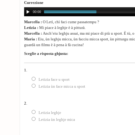
Currezione
00:00
Marcella :
O Letì, chì faci cume passatempu ?
Letizia :
Mi piace à leghje è à pitturà.
Marcella :
Anch’eiu leghju assai, ma mi piace di più u sport. È tù, o
Maria :
Eiu, ùn leghju micca, ùn facciu micca sport, ùn pitturgu mi
guardà un filmu è à pena à fà cucina!
Sceglie a risposta ghjusta:
1.
Letizia face u sport
Letizia ùn face micca u sport
2.
Letizia leghje
Letizia ùn leghje mica