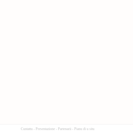
Cuntattu
-
Presentazione
-
Partenarii
-
Pianu di u situ