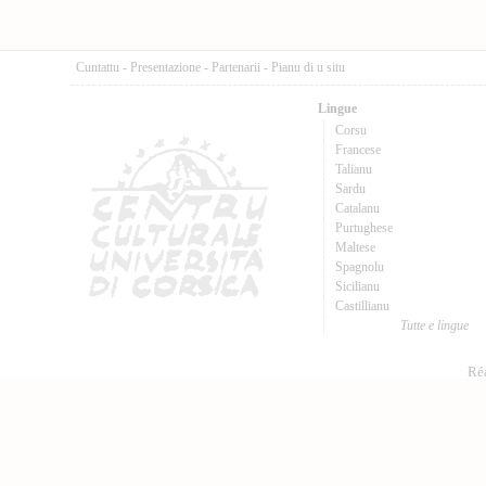
Cuntattu
-
Presentazione
-
Partenarii
-
Pianu di u situ
Lingue
Corsu
Francese
Talianu
Sardu
Catalanu
Purtughese
Maltese
Spagnolu
Sicilianu
Castillianu
Tutte e lingue
Réa