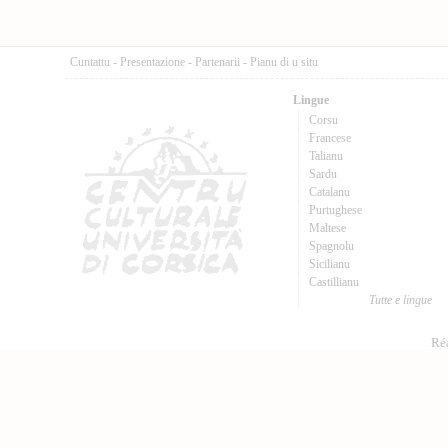
Cuntattu
-
Presentazione
-
Partenarii
-
Pianu di u situ
Lingue
Corsu
Francese
Talianu
Sardu
Catalanu
Purtughese
Maltese
Spagnolu
Sicilianu
Castillianu
Tutte e lingue
Réa