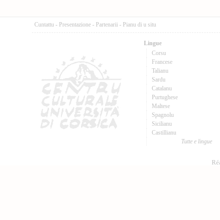
Cuntattu
-
Presentazione
-
Partenarii
-
Pianu di u situ
Lingue
Corsu
Francese
Talianu
Sardu
Catalanu
Purtughese
Maltese
Spagnolu
Sicilianu
Castillianu
Tutte e lingue
Réa