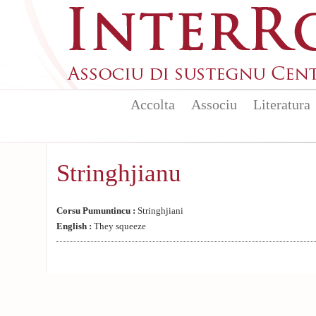
Aller au contenu principal
Accolta
Associu
Literatura
Stringhjianu
Corsu Pumuntincu :
Stringhjiani
English :
They squeeze