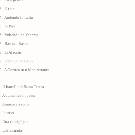
 : U trenu
 : Andendu in Italia
 : In Pisa
6 : Vultendu da Venezia
: Bastia... Bastia...
 : In Aiacciu
 : L'amichi di Calvi...
 : A Corsica in u Mediterraniu
: U battellu di Santa Teresa
 : A dumenica in paese
: Amparà à a scola
 I turisti
: Una caccighjata
: L'alta strada