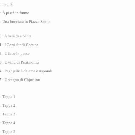
: In cità
: À piscà in fiume
: Una bucciata in Piazza Santu
 : A fiera di a Santa
 : I Corsi for di Corsica
 : U focu in paese
 : U vinu di Patrimoniu
 : Paghjelle è chjama è rispondi
 : U stagnu di Chjurlinu
 : Tappa 1
 : Tappa 2
 : Tappa 3
 : Tappa 4
 : Tappa 5