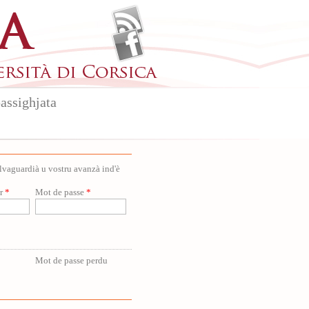
assighjata
salvaguardià u vostru avanzà ind'è
ur
*
Mot de passe
*
Mot de passe perdu