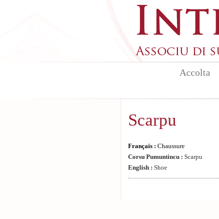
Aller au contenu principal
Accolta
Scarpu
Français :
Chaussure
Corsu Pumuntincu :
Scarpu
English :
Shoe