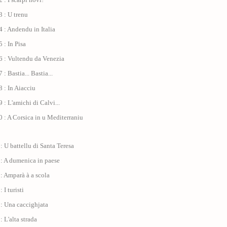
 : U trenu
 : Andendu in Italia
 : In Pisa
6 : Vultendu da Venezia
: Bastia... Bastia...
 : In Aiacciu
 : L'amichi di Calvi...
 : A Corsica in u Mediterraniu
: U battellu di Santa Teresa
 : A dumenica in paese
: Amparà à a scola
 I turisti
: Una caccighjata
: L'alta strada