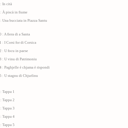
: In cità
: À piscà in fiume
: Una bucciata in Piazza Santu
 : A fiera di a Santa
 : I Corsi for di Corsica
 : U focu in paese
 : U vinu di Patrimoniu
 : Paghjelle è chjama è rispondi
 : U stagnu di Chjurlinu
 : Tappa 1
 : Tappa 2
 : Tappa 3
 : Tappa 4
 : Tappa 5