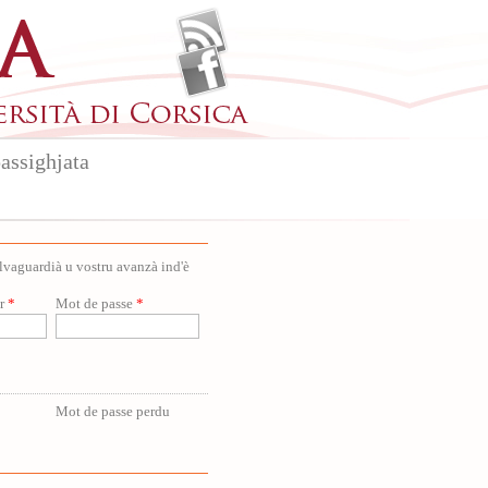
assighjata
salvaguardià u vostru avanzà ind'è
ur
*
Mot de passe
*
Mot de passe perdu