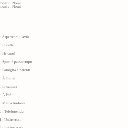
imoniu : Nomi
imoniu : Nomi
: Aspettendu l'aviò
: In caffè
: Hè caru!
: Sport è passatempu
: Famiglia è parenti
: À l'hotel
: In camera
: À Pedi !
: Micca luntanu...
0 : Telefunendu
: Un'arretta...
 : I scarpi novi!