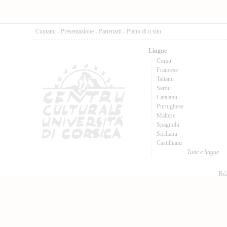
Cuntattu
-
Presentazione
-
Partenarii
-
Pianu di u situ
Lingue
Corsu
Francese
Talianu
Sardu
Catalanu
Purtughese
Maltese
Spagnolu
Sicilianu
Castillianu
Tutte e lingue
Réa