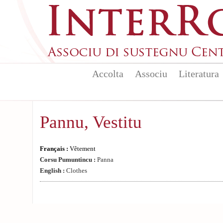
Aller au contenu principal
Accolta
Associu
Literatura
Pannu, Vestitu
Français :
Vêtement
Corsu Pumuntincu :
Panna
English :
Clothes