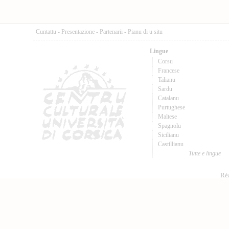
Cuntattu
-
Presentazione
-
Partenarii
-
Pianu di u situ
Lingue
Corsu
Francese
Talianu
Sardu
Catalanu
Purtughese
Maltese
Spagnolu
Sicilianu
Castillianu
Tutte e lingue
Réa