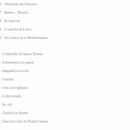
6 : Vultendu da Venezia
: Bastia... Bastia...
 : In Aiacciu
 : L'amichi di Calvi...
 : A Corsica in u Mediterraniu
: U battellu di Santa Teresa
 : A dumenica in paese
: Amparà à a scola
 I turisti
: Una caccighjata
: L'alta strada
: In cità
: À piscà in fiume
: Una bucciata in Piazza Santu