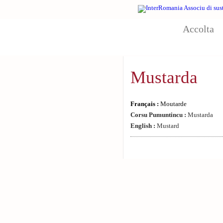
Aller au contenu principal
Accolta
Mustarda
Français :
Moutarde
Corsu Pumuntincu :
Mustarda
English :
Mustard