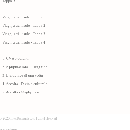
 : Tappa 9
: Viaghju trà l'isule - Tappa 1
: Viaghju trà l'isule - Tappa 2
: Viaghju trà l'isule - Tappa 3
: Viaghju trà l'isule - Tappa 4
: 1. GV è studianti
: 2. A pupulazione - I Rughjoni
: 3. E pruvince di una volta
: 4. Accolta - Divizia culturale
: 5. Accolta - Maghjina è
© 2026 InterRomania tutti i diritti riservati
gramazione