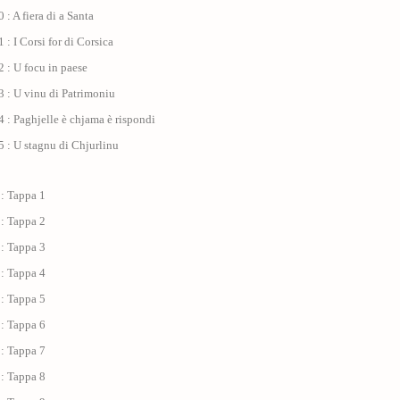
 : A fiera di a Santa
 : I Corsi for di Corsica
 : U focu in paese
 : U vinu di Patrimoniu
 : Paghjelle è chjama è rispondi
 : U stagnu di Chjurlinu
 : Tappa 1
 : Tappa 2
 : Tappa 3
 : Tappa 4
 : Tappa 5
 : Tappa 6
 : Tappa 7
 : Tappa 8