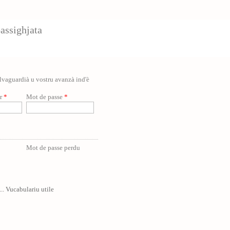
assighjata
salvaguardià u vostru avanzà ind'è
ur
*
Mot de passe
*
Mot de passe perdu
... Vucabulariu utile