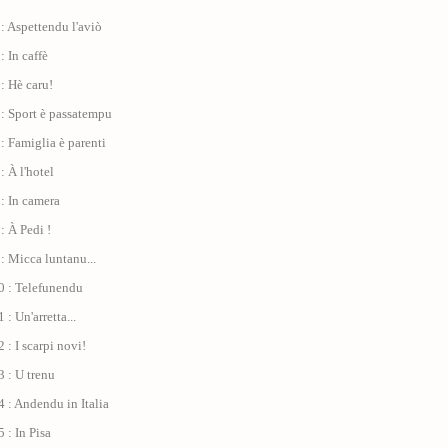
: Aspettendu l'aviò
: In caffè
: Hè caru!
: Sport è passatempu
: Famiglia è parenti
: À l'hotel
: In camera
: À Pedi !
: Micca luntanu...
0 : Telefunendu
: Un'arretta...
 : I scarpi novi!
 : U trenu
 : Andendu in Italia
 : In Pisa