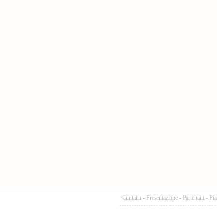
Cuntattu
-
Presentazione
-
Partenarii
-
Pia