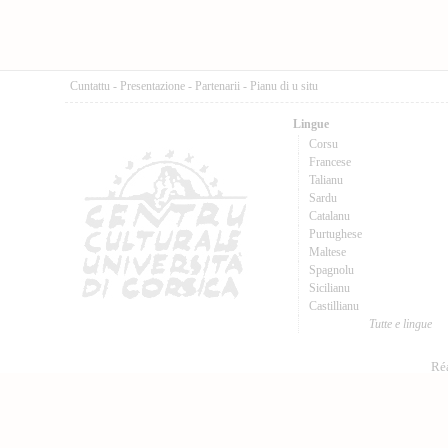
Cuntattu
-
Presentazione
-
Partenarii
-
Pianu di u situ
Lingue
Corsu
Francese
Talianu
Sardu
Catalanu
Purtughese
Maltese
Spagnolu
Sicilianu
Castillianu
Tutte e lingue
Réa