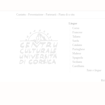
Cuntattu
-
Presentazione
-
Partenarii
-
Pianu di u situ
Lingue
Corsu
Francese
Talianu
Sardu
Catalanu
Purtughese
Maltese
Spagnolu
Sicilianu
Castillianu
Tutte e lingue
Réa