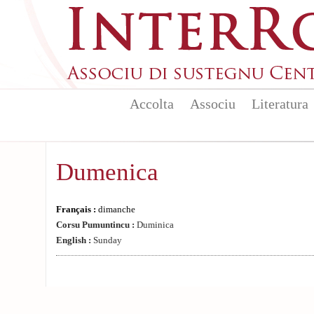
Aller au contenu principal
Accolta
Associu
Literatura
Dumenica
Français :
dimanche
Corsu Pumuntincu :
Duminica
English :
Sunday