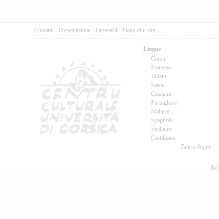
Cuntattu
-
Presentazione
-
Partenarii
-
Pianu di u situ
Lingue
Corsu
Francese
Talianu
Sardu
Catalanu
Purtughese
Maltese
Spagnolu
Sicilianu
Castillianu
Tutte e lingue
Réa