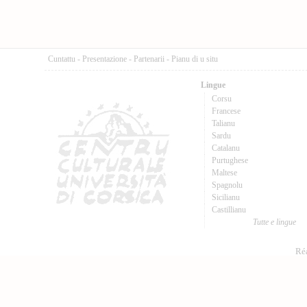
Cuntattu
-
Presentazione
-
Partenarii
-
Pianu di u situ
Lingue
Corsu
Francese
Talianu
Sardu
Catalanu
Purtughese
Maltese
Spagnolu
Sicilianu
Castillianu
Tutte e lingue
Réa