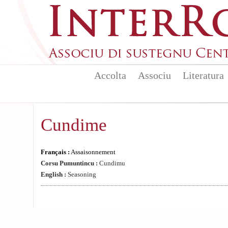
Aller au contenu principal
Accolta
Associu
Literatura
Cundime
Français :
Assaisonnement
Corsu Pumuntincu :
Cundimu
English :
Seasoning