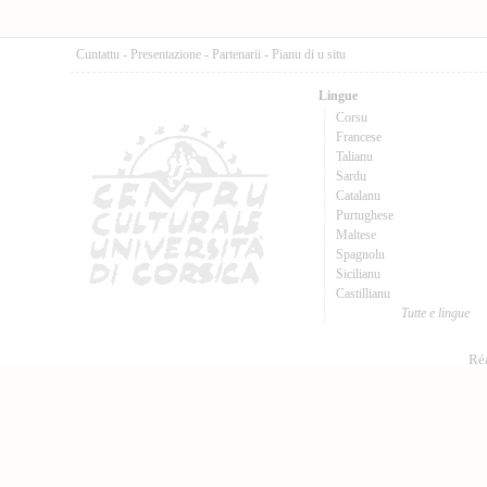
Cuntattu
-
Presentazione
-
Partenarii
-
Pianu di u situ
Lingue
Corsu
Francese
Talianu
Sardu
Catalanu
Purtughese
Maltese
Spagnolu
Sicilianu
Castillianu
Tutte e lingue
Réa