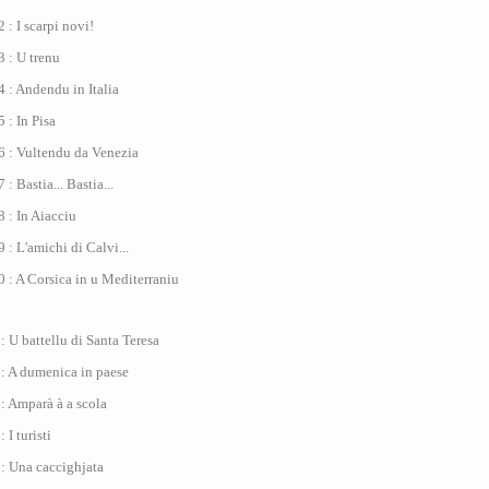
 : I scarpi novi!
 : U trenu
 : Andendu in Italia
 : In Pisa
6 : Vultendu da Venezia
: Bastia... Bastia...
 : In Aiacciu
 : L'amichi di Calvi...
 : A Corsica in u Mediterraniu
: U battellu di Santa Teresa
 : A dumenica in paese
: Amparà à a scola
 I turisti
: Una caccighjata