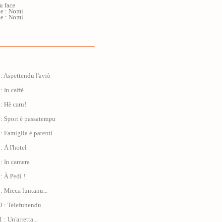
u face
me : Nomi
me : Nomi
: Aspettendu l'aviò
: In caffè
: Hè caru!
: Sport è passatempu
: Famiglia è parenti
: À l'hotel
: In camera
: À Pedi !
: Micca luntanu...
0 : Telefunendu
: Un'arretta...