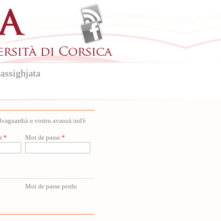
assighjata
salvaguardià u vostru avanzà ind'è
ur
*
Mot de passe
*
Mot de passe perdu