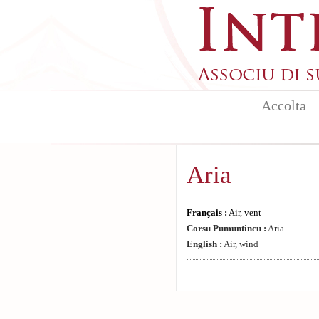
Aller au contenu principal
Accolta
Aria
Français :
Air, vent
Corsu Pumuntincu :
Aria
English :
Air, wind