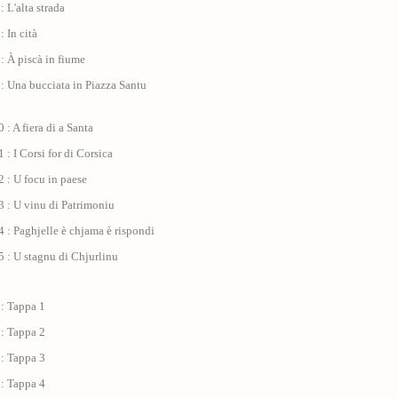
: L'alta strada
: In cità
: À piscà in fiume
: Una bucciata in Piazza Santu
 : A fiera di a Santa
 : I Corsi for di Corsica
 : U focu in paese
 : U vinu di Patrimoniu
 : Paghjelle è chjama è rispondi
 : U stagnu di Chjurlinu
 : Tappa 1
 : Tappa 2
 : Tappa 3
 : Tappa 4