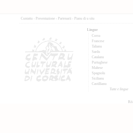
Cuntattu
-
Presentazione
-
Partenarii
-
Pianu di u situ
Lingue
Corsu
Francese
Talianu
Sardu
Catalanu
Purtughese
Maltese
Spagnolu
Sicilianu
Castillianu
Tutte e lingue
Réa