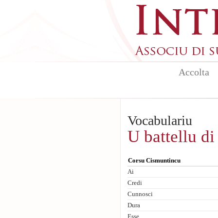
Aller au contenu principal
Accolta
Vocabulariu
U battellu di
Corsu Cismuntincu
Ai
Credi
Cunnosci
Dura
Esse