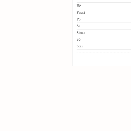
Hè
Passà
Pò
Sì
Simu
Sò
Stai