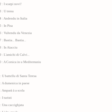
 : I scarpi novi!
 : U trenu
 : Andendu in Italia
 : In Pisa
6 : Vultendu da Venezia
: Bastia... Bastia...
 : In Aiacciu
 : L'amichi di Calvi...
 : A Corsica in u Mediterraniu
: U battellu di Santa Teresa
 : A dumenica in paese
: Amparà à a scola
 I turisti
: Una caccighjata