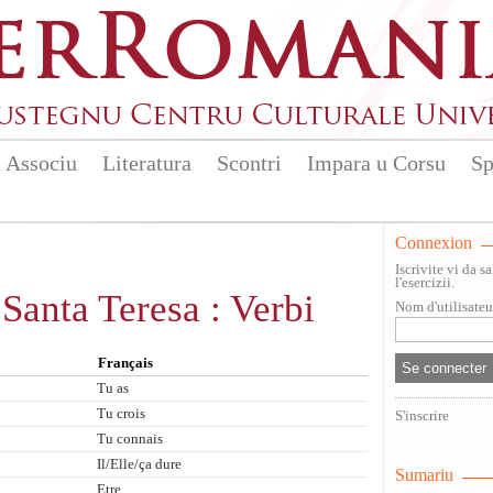
Associu
Literatura
Scontri
Impara u Corsu
Sp
Connexion
Iscrivite vi da 
l'esercizii.
 Santa Teresa : Verbi
Nom d'utilisate
Français
Tu as
Tu crois
S'inscrire
Tu connais
Il/Elle/ça dure
Sumariu
Etre