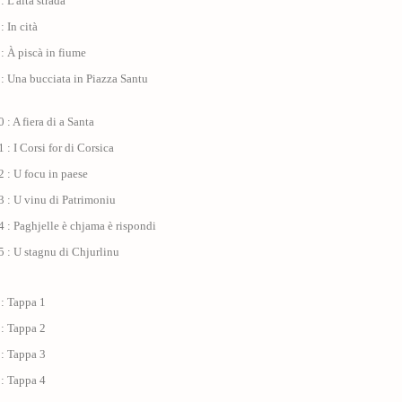
: L'alta strada
: In cità
: À piscà in fiume
: Una bucciata in Piazza Santu
 : A fiera di a Santa
 : I Corsi for di Corsica
 : U focu in paese
 : U vinu di Patrimoniu
 : Paghjelle è chjama è rispondi
 : U stagnu di Chjurlinu
 : Tappa 1
 : Tappa 2
 : Tappa 3
 : Tappa 4