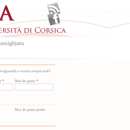
assighjata
salvaguardià u vostru avanzà ind'è
ur
*
Mot de passe
*
Mot de passe perdu