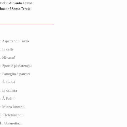
ttellu di Santa Teresa
boat of Santa Teresa
: Aspettendu l'aviò
: In caffè
: Hè caru!
: Sport è passatempu
: Famiglia è parenti
: À l'hotel
: In camera
: À Pedi !
: Micca luntanu...
0 : Telefunendu
: Un'arretta...