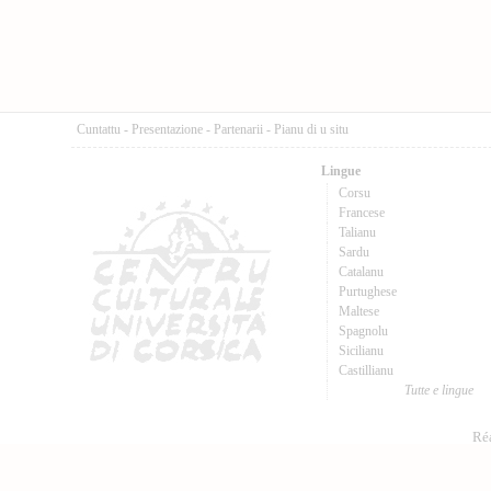
Cuntattu
-
Presentazione
-
Partenarii
-
Pianu di u situ
Lingue
Corsu
Francese
Talianu
Sardu
Catalanu
Purtughese
Maltese
Spagnolu
Sicilianu
Castillianu
Tutte e lingue
Réa