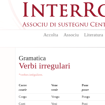
Aller au contenu principal
Accolta
Associu
Literatura
Gramatica
Verbi irregulari
*verbes irréguliers.
Corre
Vene
Pone
courir
venir
poser
Cor
g
u
Ven
g
u
Pon
g
u
Corri
Veni
Poni