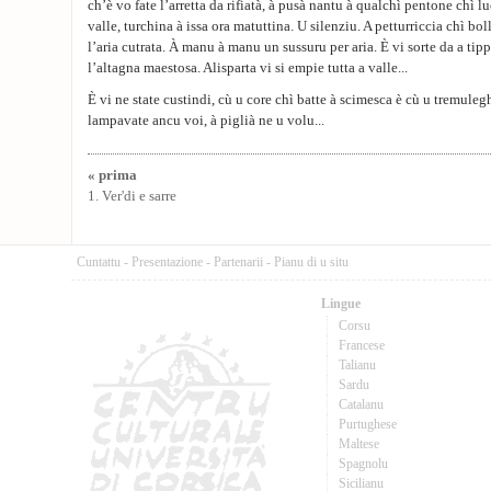
ch’è vo fate l’arretta da rifiatà, à pusà nantu à qualchì pentone chì luc
valle, turchina à issa ora matuttina. U silenziu. A petturriccia chì bol
l’aria cutrata. À manu à manu un sussuru per aria. È vi sorte da a tipp
l’altagna maestosa. Alisparta vi si empie tutta a valle...
È vi ne state custindi, cù u core chì batte à scimesca è cù u tremule
lampavate ancu voi, à piglià ne u volu...
« prima
1. Ver'di e sarre
Cuntattu
-
Presentazione
-
Partenarii
-
Pianu di u situ
Lingue
Corsu
Francese
Talianu
Sardu
Catalanu
Purtughese
Maltese
Spagnolu
Sicilianu