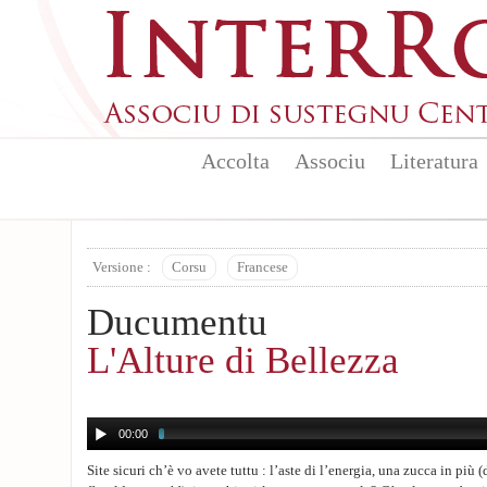
Aller au contenu principal
Accolta
Associu
Literatura
Versione :
Corsu
Francese
Ducumentu
L'Alture di Bellezza
00:00
Site sicuri ch’è vo avete tuttu : l’aste di l’energia, una zucca in più