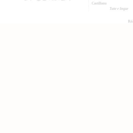
Castillianu
Tutte e lingue
Réa