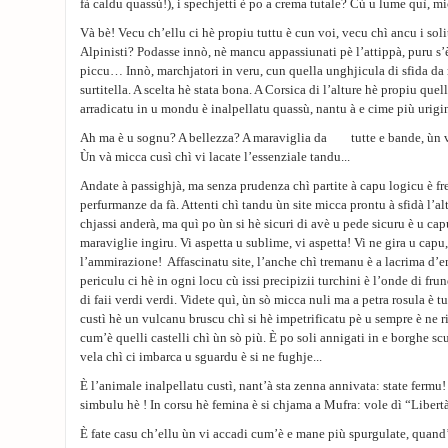
fà caldu quassù!), i spechjetti è po a crema tutale? Cù u lume quì, m
Và bè! Vecu ch’ellu ci hè propiu tuttu è cun voi, vecu chì ancu i soli
Alpinisti? Podasse innò, nè mancu appassiunati pè l’attippà, puru s’è
piccu… Innò, marchjatori in veru, cun quella unghjicula di sfida da 
surtitella. A scelta hè stata bona. A Corsica di l’alture hè propiu quel
arradicatu in u mondu è inalpellatu quassù, nantu à e cime più urigi
Ah ma è u sognu? A bellezza? A maraviglia da tutte e bande, ùn vi
Ùn và micca cusì chì vi lacate l’essenziale tandu...
Andate à passighjà, ma senza prudenza chì partite à capu logicu è fret
perfurmanze da fà. Attenti chì tandu ùn site micca prontu à sfidà l’alt
chjassi anderà, ma quì po ùn si hè sicuri di avè u pede sicuru è u cap
maraviglie ingiru. Vi aspetta u sublime, vi aspetta! Vi ne gira u capu, 
l’ammirazione! Affascinatu site, l’anche chì tremanu è a lacrima d’e
periculu ci hè in ogni locu cù issi precipizii turchini è l’onde di frun
di faii verdi verdi. Videte quì, ùn sò micca nuli ma a petra rosula è 
custì hè un vulcanu bruscu chì si hè impetrificatu pè u sempre è ne
cum’è quelli castelli chì ùn sò più. È po soli annigati in e borghe sc
vela chì ci imbarca u sguardu è si ne fughje...
È l’animale inalpellatu custì, nant’à sta zenna annivata: state fermu
simbulu hè ! In corsu hè femina è si chjama a Mufra: vole dì “Libert
È fate casu ch’ellu ùn vi accadi cum’è e mane più spurgulate, quand