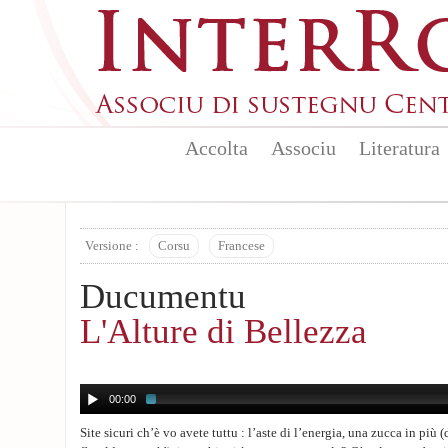
Aller au contenu principal
Accolta
Associu
Literatura
Versione :
Corsu
Francese
Ducumentu
L'Alture di Bellezza
00:00
Site sicuri ch’è vo avete tuttu : l’aste di l’energia, una zucca in più