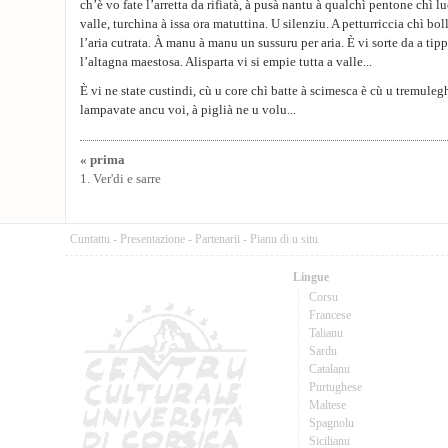
ch’è vo fate l’arretta da rifiatà, à pusà nantu à qualchì pentone chì luc
valle, turchina à issa ora matuttina. U silenziu. A petturriccia chì bol
l’aria cutrata. À manu à manu un sussuru per aria. È vi sorte da a tipp
l’altagna maestosa. Alisparta vi si empie tutta a valle...
È vi ne state custindi, cù u core chì batte à scimesca è cù u tremule
lampavate ancu voi, à piglià ne u volu...
« prima
1. Ver'di e sarre
Cuntattu
-
Presentazione
-
Partenarii
-
Pianu di u situ
Lingue
Corsu
Francese
Talianu
Sardu
Catalanu
Purtughese
Maltese
Spagnolu
Sicilianu