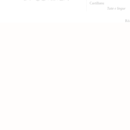
Castillianu
Tutte e lingue
Réa