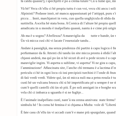
fà caldu quassù!), i spechjetti è po a crema tutale? Cù u lume quì, m
Và bè! Vecu ch’ellu ci hè propiu tuttu è cun voi, vecu chì ancu i soli
Alpinisti? Podasse innò, nè mancu appassiunati pè l’attippà, puru s’è
piccu… Innò, marchjatori in veru, cun quella unghjicula di sfida da 
surtitella. A scelta hè stata bona. A Corsica di l’alture hè propiu quel
arradicatu in u mondu è inalpellatu quassù, nantu à e cime più urigi
Ah ma è u sognu? A bellezza? A maraviglia da tutte e bande, ùn vi
Ùn và micca cusì chì vi lacate l’essenziale tandu...
Andate à passighjà, ma senza prudenza chì partite à capu logicu è fret
perfurmanze da fà. Attenti chì tandu ùn site micca prontu à sfidà l’alt
chjassi anderà, ma quì po ùn si hè sicuri di avè u pede sicuru è u cap
maraviglie ingiru. Vi aspetta u sublime, vi aspetta! Vi ne gira u capu, 
l’ammirazione! Affascinatu site, l’anche chì tremanu è a lacrima d’e
periculu ci hè in ogni locu cù issi precipizii turchini è l’onde di frun
di faii verdi verdi. Videte quì, ùn sò micca nuli ma a petra rosula è 
custì hè un vulcanu bruscu chì si hè impetrificatu pè u sempre è ne
cum’è quelli castelli chì ùn sò più. È po soli annigati in e borghe sc
vela chì ci imbarca u sguardu è si ne fughje...
È l’animale inalpellatu custì, nant’à sta zenna annivata: state fermu
simbulu hè ! In corsu hè femina è si chjama a Mufra: vole dì “Libert
È fate casu ch’ellu ùn vi accadi cum’è e mane più spurgulate, quand