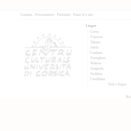
Cuntattu
-
Presentazione
-
Partenarii
-
Pianu di u situ
Lingue
Corsu
Francese
Talianu
Sardu
Catalanu
Purtughese
Maltese
Spagnolu
Sicilianu
Castillianu
Tutte e lingue
Réa