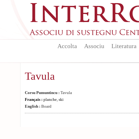
Aller au contenu principal
Accolta
Associu
Literatura
Tavula
Corsu Pumuntincu :
Tavula
Français :
planche, ski
English :
Board