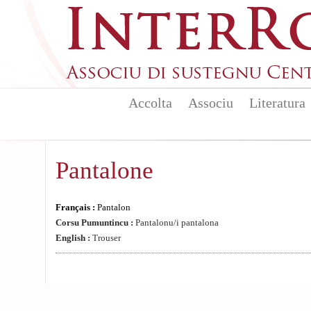
Aller au contenu principal
Accolta
Associu
Literatura
Pantalone
Français :
Pantalon
Corsu Pumuntincu :
Pantalonu/i pantalona
English :
Trouser