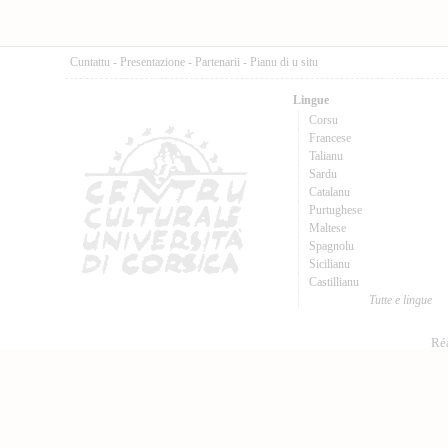
Cuntattu
-
Presentazione
-
Partenarii
-
Pianu di u situ
Lingue
Corsu
Francese
Talianu
Sardu
Catalanu
Purtughese
Maltese
Spagnolu
Sicilianu
Castillianu
Tutte e lingue
Réa