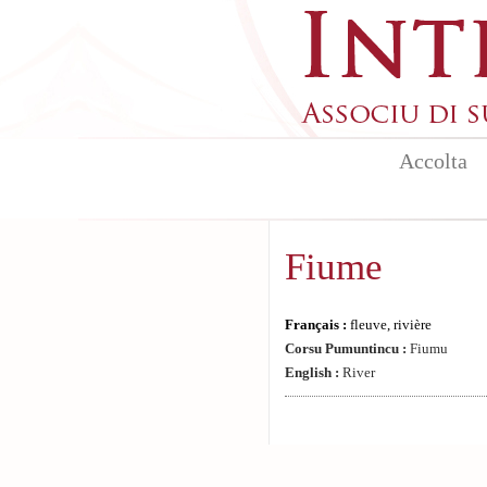
Aller au contenu principal
Accolta
Fiume
Français :
fleuve, rivière
Corsu Pumuntincu :
Fiumu
English :
River