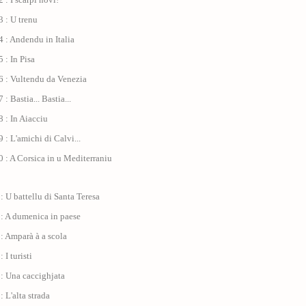
 : U trenu
 : Andendu in Italia
 : In Pisa
6 : Vultendu da Venezia
: Bastia... Bastia...
 : In Aiacciu
 : L'amichi di Calvi...
 : A Corsica in u Mediterraniu
: U battellu di Santa Teresa
 : A dumenica in paese
: Amparà à a scola
 I turisti
: Una caccighjata
: L'alta strada