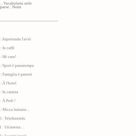
... Vucabulariu utile
 paese : Nomi
: Aspettendu l'aviò
: In caffè
: Hè caru!
: Sport è passatempu
: Famiglia è parenti
: À l'hotel
: In camera
: À Pedi !
: Micca luntanu...
0 : Telefunendu
: Un'arretta...
 : I scarpi novi!