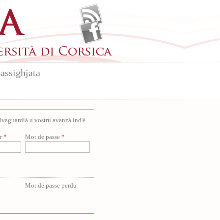
assighjata
salvaguardià u vostru avanzà ind'è
ur
*
Mot de passe
*
Mot de passe perdu