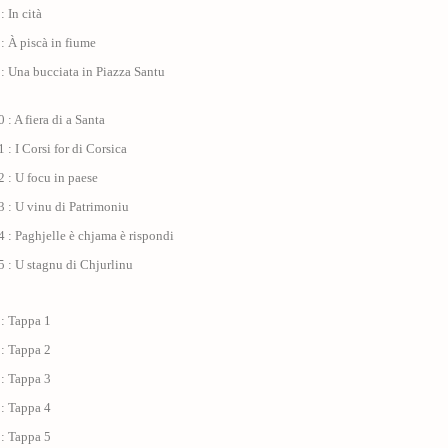
: In cità
: À piscà in fiume
: Una bucciata in Piazza Santu
 : A fiera di a Santa
 : I Corsi for di Corsica
 : U focu in paese
 : U vinu di Patrimoniu
 : Paghjelle è chjama è rispondi
 : U stagnu di Chjurlinu
 : Tappa 1
 : Tappa 2
 : Tappa 3
 : Tappa 4
 : Tappa 5