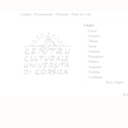
Cuntattu
-
Presentazione
-
Partenarii
-
Pianu di u situ
Lingue
Corsu
Francese
Talianu
Sardu
Catalanu
Purtughese
Maltese
Spagnolu
Sicilianu
Castillianu
Tutte e lingue
Réa