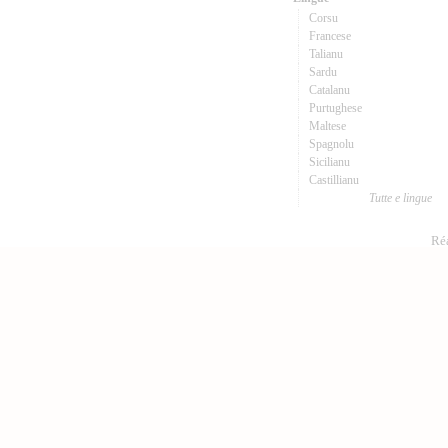
Corsu
Francese
Talianu
Sardu
Catalanu
Purtughese
Maltese
Spagnolu
Sicilianu
Castillianu
Tutte e lingue
Réa