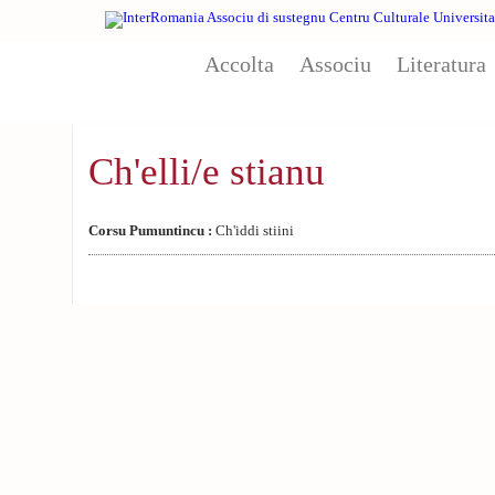
Aller au contenu principal
Accolta
Associu
Literatura
Ch'elli/e stianu
Corsu Pumuntincu :
Ch'iddi stiini