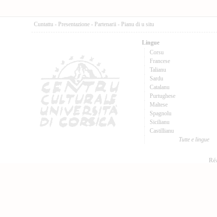
Cuntattu
-
Presentazione
-
Partenarii
-
Pianu di u situ
Lingue
Corsu
Francese
Talianu
Sardu
Catalanu
Purtughese
Maltese
Spagnolu
Sicilianu
Castillianu
Tutte e lingue
Réa