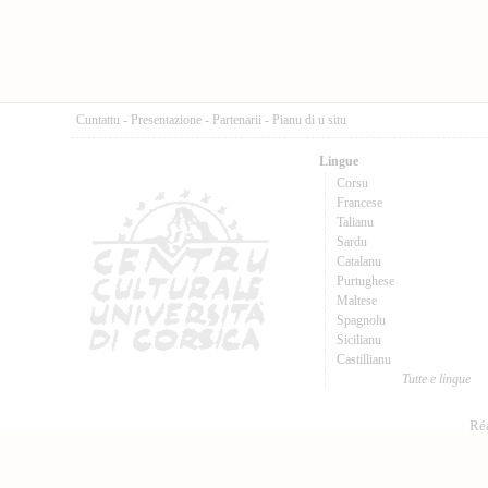
Cuntattu
-
Presentazione
-
Partenarii
-
Pianu di u situ
Lingue
Corsu
Francese
Talianu
Sardu
Catalanu
Purtughese
Maltese
Spagnolu
Sicilianu
Castillianu
Tutte e lingue
Réa