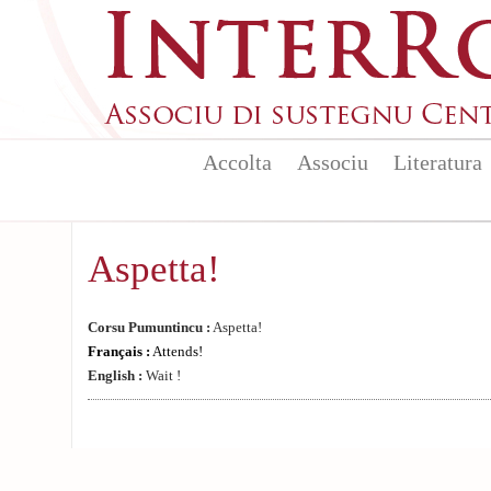
Aller au contenu principal
Accolta
Associu
Literatura
Aspetta!
Corsu Pumuntincu :
Aspetta!
Français :
Attends!
English :
Wait !