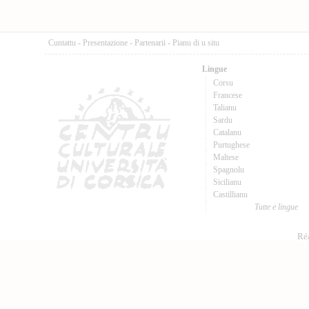
Cuntattu
-
Presentazione
-
Partenarii
-
Pianu di u situ
Lingue
Corsu
Francese
Talianu
Sardu
Catalanu
Purtughese
Maltese
Spagnolu
Sicilianu
Castillianu
Tutte e lingue
Réa