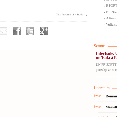
E PORTE
BIENN
Tutti l'articuli di « Sardu »
A finest
Vulia s
Scontri
InterIsule, 
un’isula à l’
UN PRUGETT
parechji anni ch
Literatura
Prosa
Romain
Prosa
Mariel