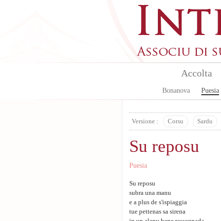
Skip to main content
Accolta
Bonanova
Puesia
Versione :
Corsu
Sardu
Su reposu
Puesia
Su reposu
subra una manu
e a plus de s'ispiaggia
tue pettenas sa sirena