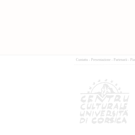
Cuntattu
-
Presentazione
-
Partenarii
-
Pia