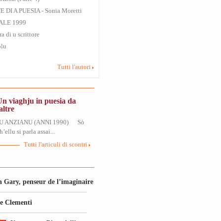
 DI A PUESIA - Sonia Moretti
ALE 1999
ra di u scrittore
olu
Tutti l'autori
Un viaghju in puesia da
altre
U ANZIANU (ANNI 1990) Sò
’ellu si parla assai...
Tutti l'articuli di scontri
 Gary, penseur de l’imaginaire
le Clementi