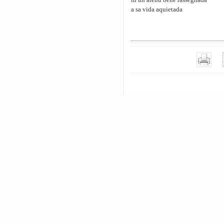
in un alenu bene rassegnada
a sa vida aquietada