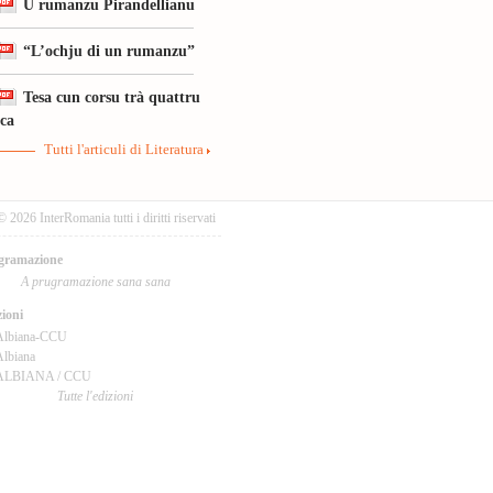
U rumanzu Pirandellianu
“L’ochju di un rumanzu”
Tesa cun corsu trà quattru
ica
Tutti l'articuli di Literatura
© 2026 InterRomania tutti i diritti riservati
gramazione
A prugramazione sana sana
ioni
Albiana-CCU
lbiana
ALBIANA / CCU
Tutte l'edizioni