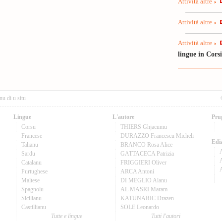
Attività altre
Attività altre
Attività altre
lingue in Cors
nu di u situ
Lingue
L'autore
Pru
Corsu
THIERS Ghjacumu
Francese
DURAZZO Francescu Micheli
Ediz
Talianu
BRANCO Rosa Alice
Sardu
GATTACECA Patrizia
A
Catalanu
FRIGGIERI Oliver
Purtughese
ARCA Antoni
Maltese
DI MEGLIO Alanu
Spagnolu
AL MASRI Maram
Sicilianu
KATUNARIC Drazen
Castillianu
SOLE Leonardo
Tutte e lingue
Tutti l'autori