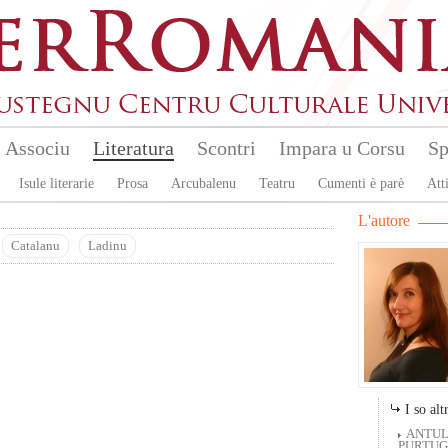
Associu
Literatura
Scontri
Impara u Corsu
Sp
Isule literarie
Prosa
Arcubalenu
Teatru
Cumenti è parè
Atti
L'autore
Catalanu
Ladinu
I so altr
ANTUL
PURTUGH