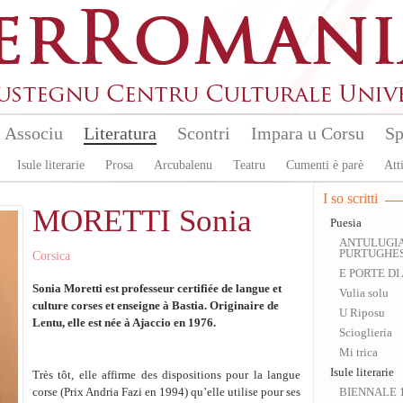
Associu
Literatura
Scontri
Impara u Corsu
Sp
Isule literarie
Prosa
Arcubalenu
Teatru
Cumenti è parè
Atti
I so scritti
MORETTI Sonia
Puesia
ANTULUGIA
PURTUGHESE
Corsica
E PORTE DI 
Sonia Moretti est professeur certifiée de langue et
Vulia solu
culture corses et enseigne à Bastia. Originaire de
U Riposu
Lentu, elle est née à Ajaccio en 1976.
Scioglieria
Mi trica
Isule literarie
Très tôt, elle affirme des dispositions pour la langue
corse (Prix Andria Fazi en 1994) qu’elle utilise pour ses
BIENNALE 