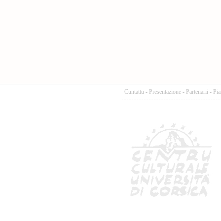
Cuntattu
-
Presentazione
-
Partenarii
-
Pia