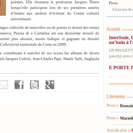
poèmes. Elle étonnera le professeur Jacques Thiers
Prosa
lorsqu’elle participera lors de ses premières années
A finestra di 
d’études aux ateliers d’écriture du Centre culturel
universitaire.
rages collectifs de nouvelles ou de poésie et donné des textes
Scontri
nanova, Puesia di a Curtalina est son deuxième recueil de
InterIsule, 
poésie plus aboutie, moins ludique et gagnant en densité
un’isula à l’
a Collectivité territoriale de Corse en 2009.
UN PRUGETT
ée contribuant à enrichir de ses textes les albums de divers
parechji anni ch
els Jacques Culioli, Jean-Charles Papi, Natale Valli, Anghjula
E PORTE D
...
Literatura
Prosa
Romain
Prosa
Mariel
Attività altre