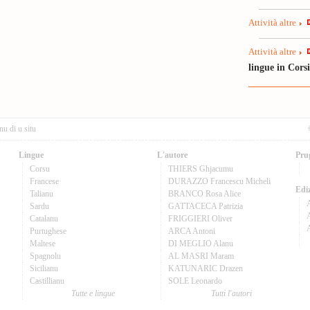
Attività altre
Attività altre
lingue in Cors
nu di u situ
Lingue
L'autore
Pru
Corsu
THIERS Ghjacumu
Francese
DURAZZO Francescu Micheli
Ediz
Talianu
BRANCO Rosa Alice
Sardu
GATTACECA Patrizia
A
Catalanu
FRIGGIERI Oliver
Purtughese
ARCA Antoni
Maltese
DI MEGLIO Alanu
Spagnolu
AL MASRI Maram
Sicilianu
KATUNARIC Drazen
Castillianu
SOLE Leonardo
Tutte e lingue
Tutti l'autori