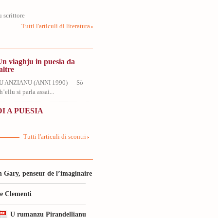
u scrittore
Tutti l'articuli di literatura
Un viaghju in puesia da
altre
U ANZIANU (ANNI 1990) Sò
’ellu si parla assai...
I A PUESIA
Tutti l'articuli di scontri
 Gary, penseur de l’imaginaire
le Clementi
U rumanzu Pirandellianu