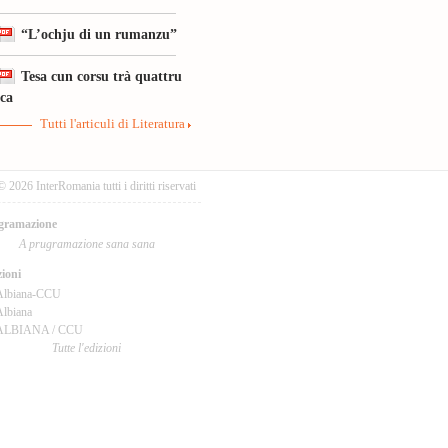
“L’ochju di un rumanzu”
Tesa cun corsu trà quattru
ica
Tutti l'articuli di Literatura
© 2026 InterRomania tutti i diritti riservati
gramazione
A prugramazione sana sana
ioni
Albiana-CCU
lbiana
ALBIANA / CCU
Tutte l'edizioni