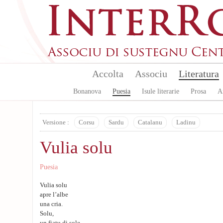
Skip to main content
Accolta
Associu
Literatura
Bonanova
Puesia
Isule literarie
Prosa
A
Versione :
Corsu
Sardu
Catalanu
Ladinu
Vulia solu
Puesia
Vulia solu
apre l’albe
una cria.
Solu,