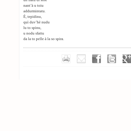
un fiatu di sole
nant’à u toiu
addurmintatu.
È, tepidinu,
quì duv’hè nudu
lu to spinu,
u nodu sfattu
da la to pelle à la so spira.