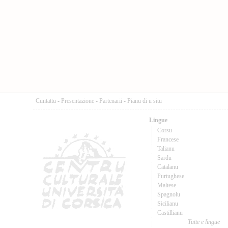
Cuntattu
-
Presentazione
-
Partenarii
-
Pianu di u situ
Lingue
Corsu
Francese
Talianu
Sardu
Catalanu
Purtughese
Maltese
Spagnolu
Sicilianu
Castillianu
Tutte e lingue