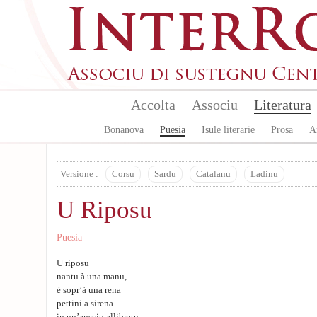
Skip to main content
Accolta
Associu
Literatura
Bonanova
Puesia
Isule literarie
Prosa
A
Versione :
Corsu
Sardu
Catalanu
Ladinu
U Riposu
Puesia
U riposu
nantu à una manu,
è sopr’à una rena
pettini a sirena