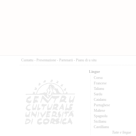
Cuntattu
-
Presentazione
-
Partenarii
-
Pianu di u situ
Lingue
Corsu
Francese
Talianu
Sardu
Catalanu
Purtughese
Maltese
Spagnolu
Sicilianu
Castillianu
Tutte e lingue