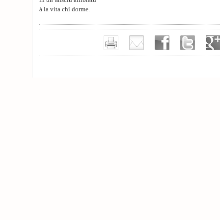
in un’ansciu allibratu
à la vita chì dorme.