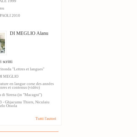
ALE 1999
inu
PAOLI 2010
DI MEGLIO Alanu
i scritti
ritonda "Lettres et langues"
DI MEGLIO
érature en langue corse des années
nres et contenus (vidéo)
ra di Sirena (in "Macagni")
13 - Ghjacumu Thiers, Niculaiu
arlo Ossola
Tutti l'autori