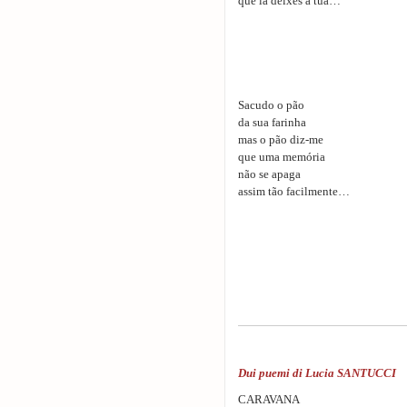
que lá deixes a tua…
Sacudo o pão
da sua farinha
mas o pão diz-me
que uma memória
não se apaga
assim tão facilmente…
Dui puemi di Lucia SANTUCCI
CARAVANA