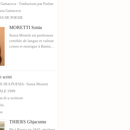
a Gattaceca - Traduzions par Furlan
izia Gattaceca
RS DE POESIE
MORETTI Sonia
Sonia Moretti est professeur
certifiée de langue et culture
corses et enseigne à Bastia....
i scritti
 DI A PUESIA - Sonia Moretti
ALE 1999
ra di u scrittore
olu
su
THIERS Ghjacumu
Né à Bastia en 1945, résidant