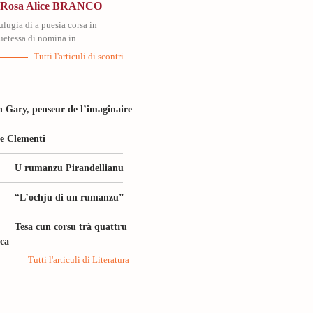
n Rosa Alice BRANCO
lugia di a puesia corsa in
tessa di nomina in...
Tutti l'articuli di scontri
 Gary, penseur de l’imaginaire
le Clementi
U rumanzu Pirandellianu
“L’ochju di un rumanzu”
Tesa cun corsu trà quattru
ica
Tutti l'articuli di Literatura