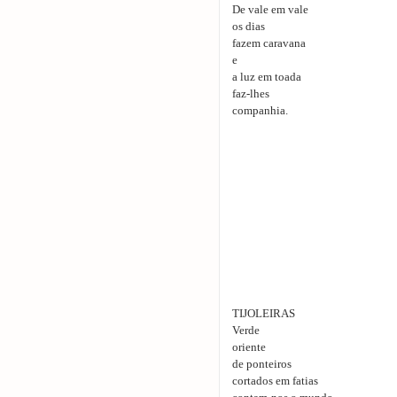
De vale em vale
os dias
fazem caravana
e
a luz em toada
faz-lhes
companhia.
TIJOLEIRAS
Verde
oriente
de ponteiros
cortados em fatias