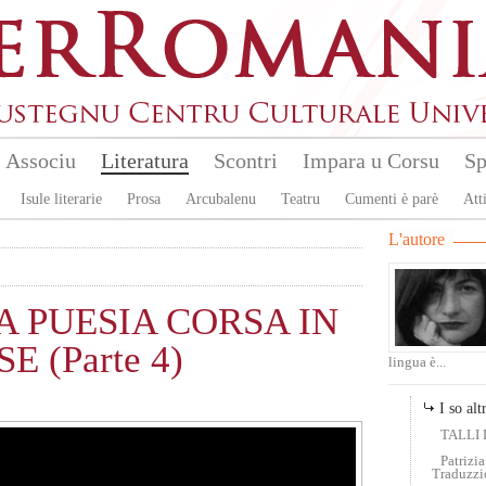
Associu
Literatura
Scontri
Impara u Corsu
Sp
Isule literarie
Prosa
Arcubalenu
Teatru
Cumenti è parè
Atti
L'autore
 PUESIA CORSA IN
 (Parte 4)
lingua è...
I so altr
TALLI 
Patriz
Traduzzi