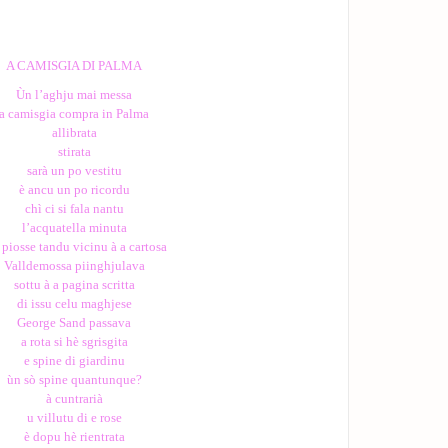
A CAMISGIA DI PALMA
Ùn l’aghju mai messa
a camisgia compra in Palma
allibrata
stirata
sarà un po vestitu
è ancu un po ricordu
chì ci si fala nantu
l’acquatella minuta
 piosse tandu vicinu à a cartosa
Valldemossa piinghjulava
sottu à a pagina scritta
di issu celu maghjese
George Sand passava
a rota si hè sgrisgita
e spine di giardinu
ùn sò spine quantunque?
à cuntrarià
u villutu di e rose
è dopu hè rientrata