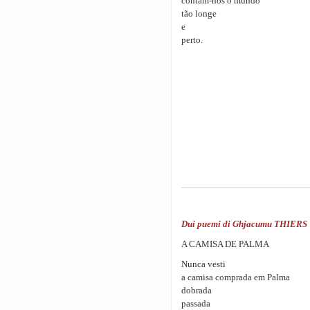
contam-nos o mundo
tão longe
e
perto.
Dui puemi di Ghjacumu THIERS
A CAMISA DE PALMA
Nunca vesti
a camisa comprada em Palma
dobrada
passada