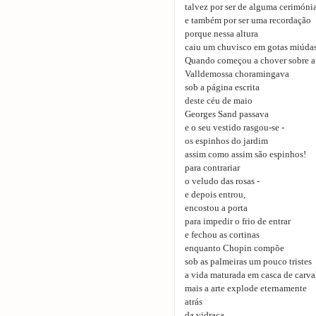
talvez por ser de alguma cerimóni
e também por ser uma recordação
porque nessa altura
caiu um chuvisco em gotas miúdas
Quando começou a chover sobre a
Valldemossa choramingava
sob a página escrita
deste céu de maio
Georges Sand passava
e o seu vestido rasgou-se -
os espinhos do jardim
assim como assim são espinhos!
para contrariar
o veludo das rosas -
e depois entrou,
encostou a porta
para impedir o frio de entrar
e fechou as cortinas
enquanto Chopin compõe
sob as palmeiras um pouco tristes
a vida maturada em casca de carv
mais a arte explode eternamente
atrás
da vidraça