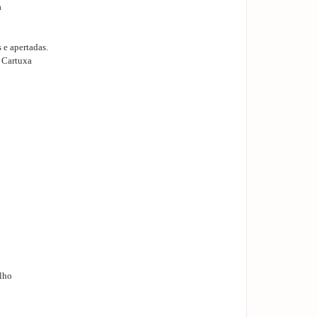
a
 e apertadas.
 Cartuxa
alho