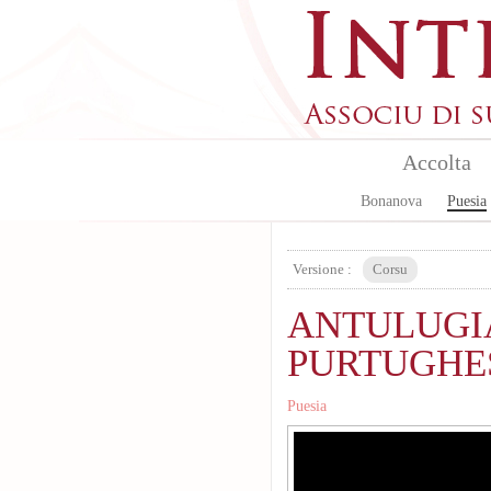
Skip to main content
Accolta
Bonanova
Puesia
Versione :
Corsu
ANTULUGIA
PURTUGHESE
Puesia