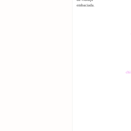
embaciada.
chì