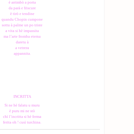
è arrimbò a porta
da parà e friscure
è tirò e tendine
quandu Chopin cumpone
sottu à palme un po triste
a vita si hè impassita
ma l’arte fromba eterna
daretu à
a vetrera
appannita.
INCRITTA
Si ne hè falatu u muru
è puru mi ne stò
chì l’incritta si hè ferma
ferita oh ! cusì turchina.