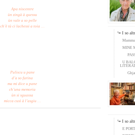
Apa niscentre
ùn zingà à quessu
ùn vale a so pelle
ch’è tù ci lachessi a toia …
I so altr
Mamma
MINE 
PAS
U BAL
LITERAT
Puliscu u pane
Ghja
d’a so farina
ma mi dice u pane
ch’una memoria
ùn si sguassa
micca cusì à l’asgiu …
I so altr
E PORTE