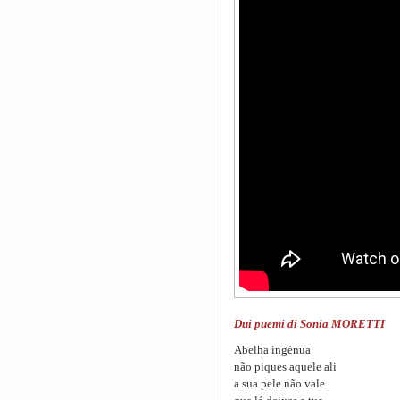
Dui puemi di Sonia MORETTI
Abelha ingénua
não piques aquele ali
a sua pele não vale