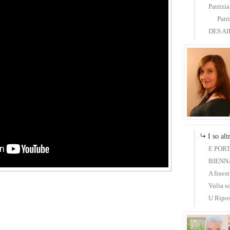
Patrizi
Patr
DES AI
I so altr
E PORTE
BIENN
A finest
Vulia s
U Ripo