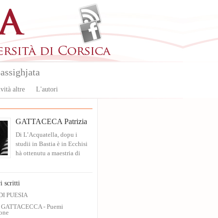
assighjata
vità altre
L'autori
GATTACECA Patrizia
Di L’Acquatella, dopu i
studii in Bastia è in Ecchisi
hà ottenutu a maestria di
i scritti
DI PUESIA
ia GATTACECCA - Puemi
one