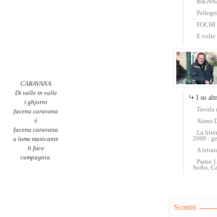
BIENN
Pellegr
FOCHI 
E volte
CARAVANA
Di valle in valle
I so altr
i ghjorni
Tavula 
facenu caravana
è
Alanu 
facenu caravana
La litt
2000 : ge
u lume musicante
li face
A letta
cumpagnia.
Partie 
Sorba, C
Scontri