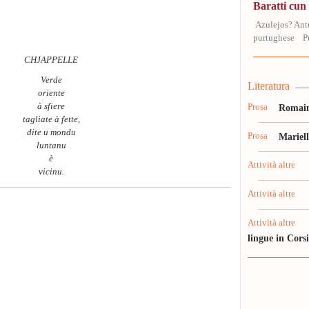
Baratti cu
Azulejos? Antu
purtughese Pue
CHJAPPELLE
Verde
Literatura
oriente
à sfiere
Prosa
Romain
tagliate à fette,
dite u mondu
Prosa
Mariel
luntanu
è
Attività altre
vicinu.
Attività altre
Attività altre
lingue in Cors