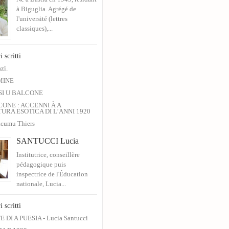
à Biguglia. Agrégé de
l'université (lettres
classiques),...
i scritti
zì.
MINE
SI U BALCONE
CONE : ACCENNI À A
URA ESOTICA DI L’ANNI 1920
cumu Thiers
SANTUCCI Lucia
Institutrice, conseillère
pédagogique puis
inspectrice de l'Éducation
nationale, Lucia...
i scritti
 DI A PUESIA - Lucia Santucci