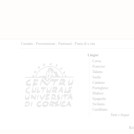
Cuntattu
-
Presentazione
-
Partenarii
-
Pianu di u situ
Lingue
Corsu
Francese
Talianu
Sardu
Catalanu
Purtughese
Maltese
Spagnolu
Sicilianu
Castillianu
Tutte e lingue
Réa