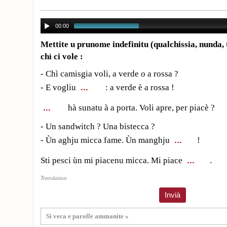
00:00
Mettite u prunome indefinitu (qualchissia, nunda, 
chì ci vole :
- Chì camisgia voli, a verde o a rossa ?
- E vogliu
: a verde è a rossa !
hà sunatu à a porta. Voli apre, per piacè ?
- Un sandwitch ? Una bistecca ?
- Ùn aghju micca fame. Ùn manghju
!
Sti pesci ùn mi piacenu micca. Mi piace
.
Translation
Si veca e parolle ammanite »