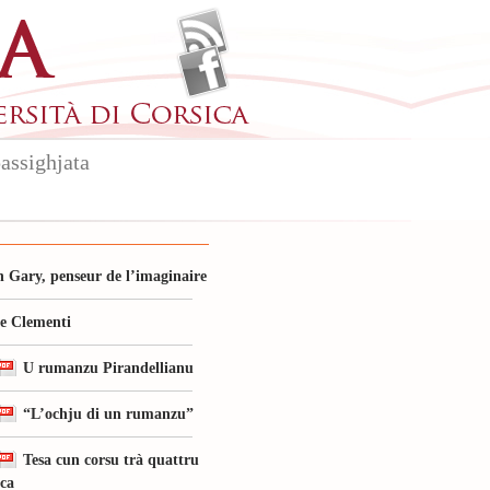
assighjata
 Gary, penseur de l’imaginaire
le Clementi
U rumanzu Pirandellianu
“L’ochju di un rumanzu”
Tesa cun corsu trà quattru
ica