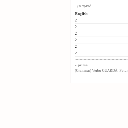
j'ai regardé
English
2
2
2
2
2
2
« prima
(Grammar) Verbu GUARDÀ: Futur