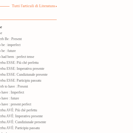
Tutti l'articuli di Literatura
se
se
rb Be : Present
be : imperfect
be : future
had been : perfect tense
rbu ESSE: Più chè perfettu
rbu ESSE: Imperativu presente
rbu ESSE: Cundiziunale presente
rbu ESSE: Participiu passatu
b to have : Present
have : Imperfect
have : future
have : present perfect
rbu AVÈ: Più chè perfettu
rbu AVÈ: Imperativu presente
rbu AVÈ: Cundiziunale presente
rbu AVÈ: Participiu passatu