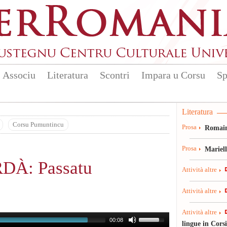
Associu
Literatura
Scontri
Impara u Corsu
Sp
Literatura
Corsu Pumuntincu
Prosa
Romain
Prosa
Mariel
DÀ: Passatu
Attività altre
Attività altre
Attività altre
00:08
lingue in Cors