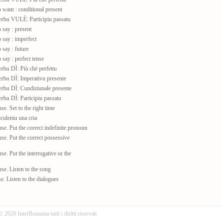
want : conditional present
rbu VULÈ: Participiu passatu
say : present
say : imperfect
say : future
say : perfect tense
bu DÌ: Più chè perfettu
rbu DÌ: Imperativu presente
rbu DÌ: Cundiziunale presente
bu DÌ: Participiu passatu
se. Set to the right time
lculemu una cria
se. Put the correct indefinite pronoun
se. Put the correct possessive
se. Put the interrogative or the
se. Listen to the song
e. Listen to the dialogues
© 2026 InterRomania tutti i diritti riservati