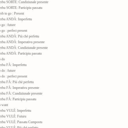
rbu SORTE: Cundiziunale presente
rbu SORTE: Participiu passatu
b to go : Present
erbu ANDÀ: Imperfettu
go : future
go : perfect present
rbu ANDÀ: Più chè perfettu
rbu ANDÀ: Imperativu presente
rbu ANDÀ: Cundiziunale presente
rbu ANDÀ: Participiu passatu
o do
rbu FÀ: Imperfettu
do : future
do : perfect present
rbu FÀ: Più chè perfettu
rbu FÀ: Imperativu presente
rbu FÀ: Cundiziunale presente
rbu FÀ: Participiu passatu
o want
rbu VULÈ: Imperfettu
erbu VULÈ: Futuru
erbu VULÈ: Passatu Cumpostu
rbu VULÈ: Più chè perfettu