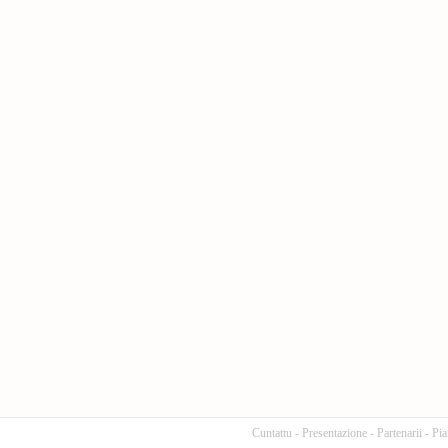
Cuntattu
-
Presentazione
-
Partenarii
-
Pia