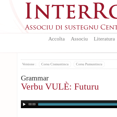
Skip to main content
Accolta
Associu
Literatura
Versione :
Corsu Cismuntincu
Corsu Pumuntincu
Grammar
Verbu VULÈ: Futuru
00:00