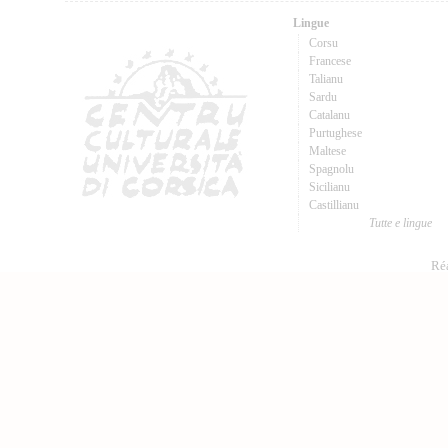
Lingue
Corsu
Francese
Talianu
Sardu
Catalanu
Purtughese
Maltese
Spagnolu
Sicilianu
Castillianu
Tutte e lingue
Réa