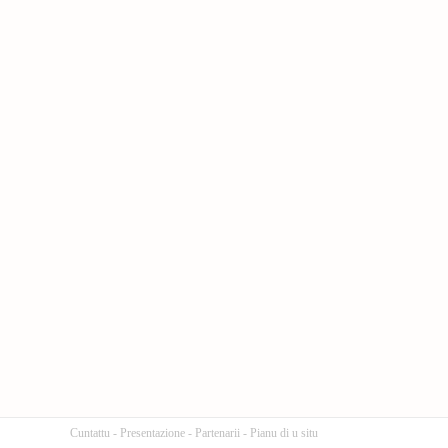
Cuntattu
-
Presentazione
-
Partenarii
-
Pianu di u situ