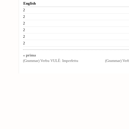
English
2
2
2
2
2
2
« prima
(Grammar) Verbu VULÈ: Imperfettu
(Grammar) Ver