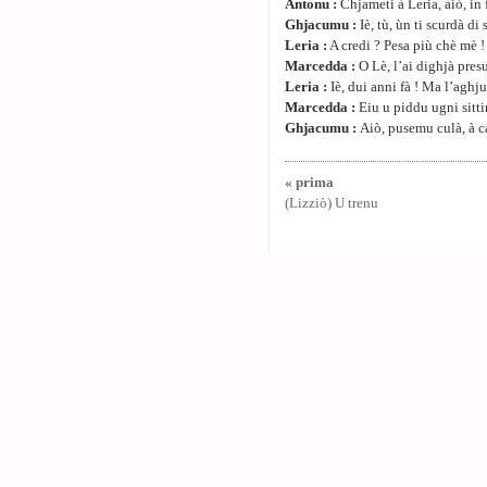
Antonu :
Chjameti à Leria, aiò, in f
Ghjacumu :
Iè, tù, ùn ti scurdà di
Leria :
A credi ? Pesa più chè mè !
Marcedda :
O Lè, l’ai dighjà presu
Leria :
Iè, dui anni fà ! Ma l’aghj
Marcedda :
Eiu u piddu ugni sitti
Ghjacumu :
Aiò, pusemu culà, à c
« prima
(Lizziò) U trenu