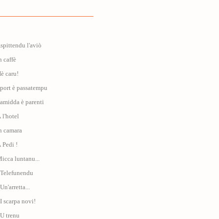
Aspittendu l'aviò
n caffè
Hè caru!
Sport è passatempu
Famidda è parenti
 l'hotel
In camara
À Pedi !
Micca luntanu...
: Telefunendu
Un'arretta...
 I scarpa novi!
 U trenu