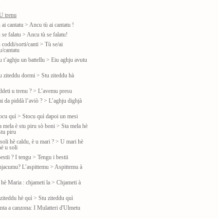
u
U trenu
 ai cantatu > Ancu tù ai cantatu !
 se falatu > Ancu tù se falatu!
 coddi/sorti/canti > Tù se/ai
u/cantatu
u t’aghju un battellu > Eiu aghju avutu
tu ziteddu dormi > Stu ziteddu hà
iddeti u trenu ? > L’avemu presu
ai da piddà l’aviò ? > L’aghju dighjà
tocu quì > Stocu quì dapoi un mesi
a mela è stu piru sò boni > Sta mela hè
tu piru
soli hè caldu, è u mari ? > U mari hè
è u soli
estii ? I tengu > Tengu i bestii
hjacumu? L’aspittemu > Aspittemu à
 hè Maria : chjameti la > Chjameti à
ziteddu hè quì > Stu ziteddu quì
nta a canzona: I Mulatteri d'Ulmetu