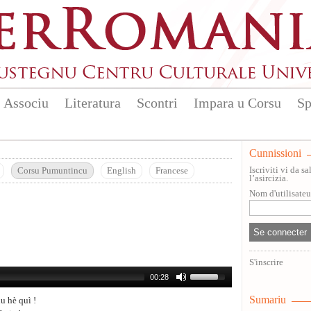
Associu
Literatura
Scontri
Impara u Corsu
Sp
Cunnissioni
Iscriviti vi da 
Corsu Pumuntincu
English
Francese
l’asircizia.
Nom d'utilisate
S'inscrire
00:28
Sumariu
u hè quì !