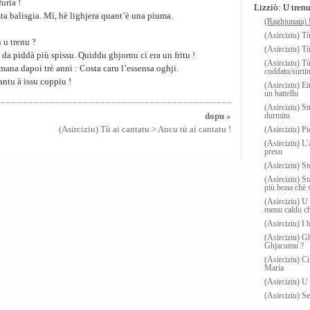
uria !
Lizziò: U tren
 sta balisgia. Mì, hè lighjera quant’è una piuma.
(Raghjunata) 
(Asirciziu) Tù
 u trenu ?
(Asirciziu) Tù
u da piddà più spissu. Quiddu ghjornu ci era un fritu !
(Asirciziu) Tù
mana dapoi trè anni : Costa caru l’essensa oghji.
cuddatu/surtit
antu à issu coppiu !
(Asirciziu) Ei
un battellu
(Asirciziu) S
durmitu
dopu »
(Asirciziu) Tù ai cantatu > Ancu tù ai cantatu !
(Asirciziu) P
(Asirciziu) L’
presu
(Asirciziu) S
(Asirciziu) St
più bona chè s
(Asirciziu) U 
menu caldu ch
(Asirciziu) I b
(Asirciziu) G
Ghjacumu ?
(Asirciziu) Ci
Maria
(Asirciziu) U 
(Asirciziu) Se