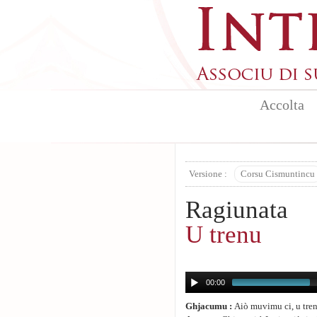
Aller au contenu principal
Accolta
Versione :
Corsu Cismuntincu
Ragiunata
U trenu
00:00
Ghjacumu :
Aiò muvimu ci, u tren