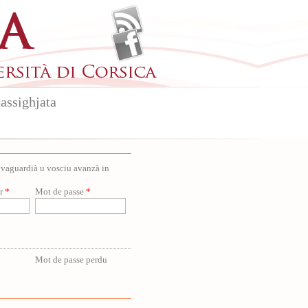
assighjata
salvaguardià u vosciu avanzà in
ur
*
Mot de passe
*
Mot de passe perdu