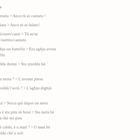
u
ntatu > Ancu tù ai cantatu !
latu > Ancu tù se falatu!
/sorti/canti > Tù se/ai
/surtitu/cantatu
ghju un battellu > Eiu aghju avutu
ellu
eddu dormi > Stu ziteddu hà
u
 u trenu ? > L’avemu presu
 piddà l’aviò ? > L’aghju dighjà
uì > Stocu quì dapoi un mesi
 è stu piru sò boni > Sta mela hè
a chè stu piru
è caldu, è u mari ? > U mari hè
ldu chè u soli