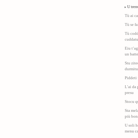
U tren
Tù ai ca
Tù se fa
Tù coddi
cuddatu
Eiu t’a
un batt
Stu zit
durmit
Piddeti
L’ai da
presu
Stocu q
Sta mela
più bon
U soli h
menu ca