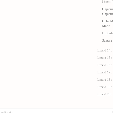
I bestii
Ghjacum
Ghjacu
Ci hè M
Maria
U zited
Senta a
Lizziò 14 :
Lizziò 15 :
Lizziò 16 :
Lizziò 17 : 
Lizziò 18 :
Lizziò 19 :
Lizziò 20 :
nu di u situ