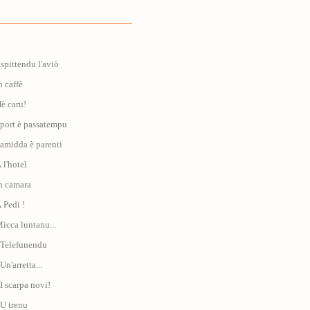
Aspittendu l'aviò
n caffè
Hè caru!
Sport è passatempu
Famidda è parenti
 l'hotel
In camara
À Pedi !
Micca luntanu...
: Telefunendu
Un'arretta...
 I scarpa novi!
 U trenu