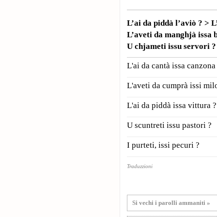
L’ai da piddà l’aviò ? > 
L’aveti da manghjà issa 
U chjameti issu servori 
L'ai da cantà issa canzona
L'aveti da cumprà issi mi
L'ai da piddà issa vittura ?
U scuntreti issu pastori ?
I purteti, issi pecuri ?
Traduzzioni
Si vechi i parolli ammaniti »