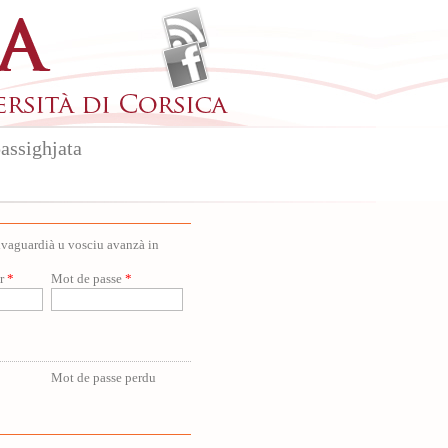
assighjata
salvaguardià u vosciu avanzà in
ur
*
Mot de passe
*
Mot de passe perdu