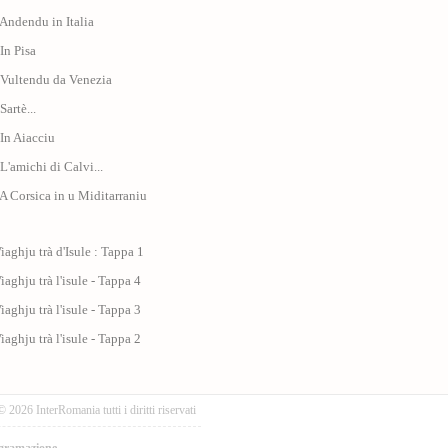
 Andendu in Italia
 In Pisa
 Vultendu da Venezia
Sartè...
 In Aiacciu
 L'amichi di Calvi...
 A Corsica in u Miditarraniu
iaghju trà d'Isule : Tappa 1
iaghju trà l'isule - Tappa 4
iaghju trà l'isule - Tappa 3
iaghju trà l'isule - Tappa 2
© 2026 InterRomania tutti i diritti riservati
gramazione