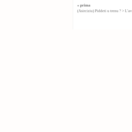
« prima
(Asirciziu) Piddeti u trenu ? > L’