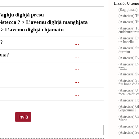
Lizziò: U tren
(Raghjunata) 
L’aghju dighjà presu
(Asirciziu) Tù
bistecca ?
> L’avemu dighjà manghjata
(Asirciziu) Tù
(Asirciziu) Tù
? > L’avemu dighjà chjamatu
cuddatu/surtit
(Asirciziu) Ei
 ?
un battellu
(Asirciziu) S
durmitu
lona?
(Asirciziu) P
(Asirciziu) L’
presu
(Asirciziu) S
(Asirciziu) St
più bona chè s
(Asirciziu) U 
menu caldu ch
(Asirciziu) I b
(Asirciziu) G
Ghjacumu ?
(Asirciziu) Ci
Maria
(Asirciziu) U 
(Asirciziu) Se