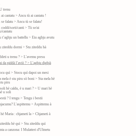
u
U trenu
 ai cantatu > Ancu tù ai cantatu !
 se falatu > Ancu tù se falatu!
 coddi/sorti/canti > Tù se/ai
u/cantatu
u t’aghju un battellu > Eiu aghju avutu
tu ziteddu dormi > Stu ziteddu hà
iddeti u trenu ? > L’avemu presu
ai da piddà l’aviò ? > L’aghju dighjà
tocu quì > Stocu quì dapoi un mesi
a mela è stu piru sò boni > Sta mela hè
tu piru
soli hè caldu, è u mari ? > U mari hè
è u soli
estii ? I tengu > Tengu i bestii
hjacumu? L’aspittemu > Aspittemu à
 hè Maria : chjameti la > Chjameti à
ziteddu hè quì > Stu ziteddu quì
nta a canzona: I Mulatteri d'Ulmetu