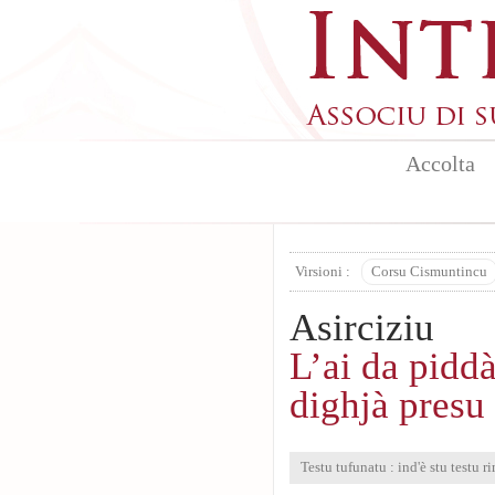
Aller au contenu principal
Accolta
Virsioni :
Corsu Cismuntincu
Asirciziu
L’ai da piddà
dighjà presu
Testu tufunatu : ind'è stu testu ri