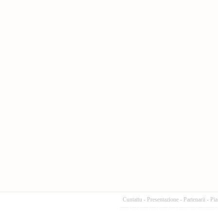
Cuntattu
-
Presentazione
-
Partenarii
-
Pia