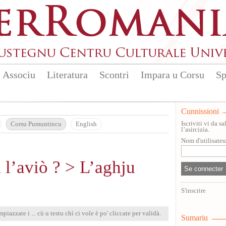
Associu
Literatura
Scontri
Impara u Corsu
Sp
Cunnissioni
Iscriviti vi da 
Corsu Pumuntincu
English
l’asircizia.
Nom d'utilisate
 l’aviò ? > L’aghju
S'inscrire
mpiazzate i ... cù u testu chì ci vole è po' cliccate per validà.
Sumariu