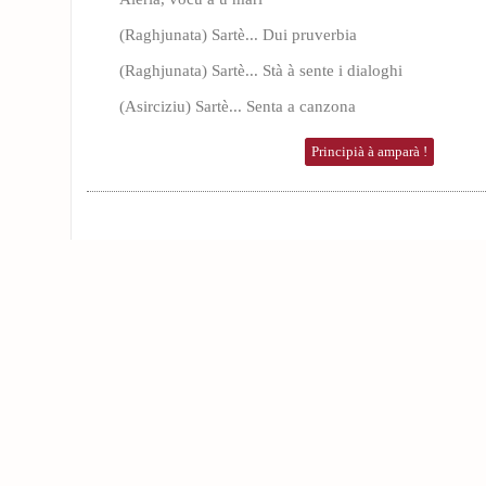
(Raghjunata) Sartè... Dui pruverbia
(Raghjunata) Sartè... Stà à sente i dialoghi
(Asirciziu) Sartè... Senta a canzona
Principià à amparà !