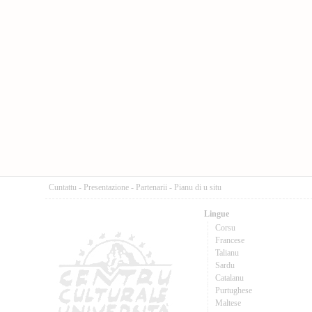
Cuntattu
-
Presentazione
-
Partenarii
-
Pianu di u situ
Lingue
Corsu
Francese
Talianu
Sardu
Catalanu
Purtughese
Maltese