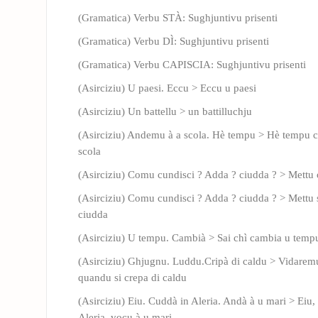
(Gramatica) Verbu STÀ: Sughjuntivu prisenti
(Gramatica) Verbu DÌ: Sughjuntivu prisenti
(Gramatica) Verbu CAPISCIA: Sughjuntivu prisenti
(Asirciziu) U paesi. Eccu > Eccu u paesi
(Asirciziu) Un battellu > un battilluchju
(Asirciziu) Andemu à a scola. Hè tempu > Hè tempu c
scola
(Asirciziu) Comu cundisci ? Adda ? ciudda ? > Mettu 
(Asirciziu) Comu cundisci ? Adda ? ciudda ? > Mettu si
ciudda
(Asirciziu) U tempu. Cambià > Sai chì cambia u temp
(Asirciziu) Ghjugnu. Luddu.Cripà di caldu > Vidaremu
quandu si crepa di caldu
(Asirciziu) Eiu. Cuddà in Aleria. Andà à u mari > Eiu
Aleria, vocu à u mari