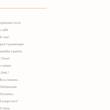
Aspittendu l'aviò
n caffè
Hè caru!
Sport è passatempu
Famidda è parenti
 l'hotel
In camara
À Pedi !
Micca luntanu...
: Telefunendu
Un'arretta...
 I scarpa novi!
 U trenu