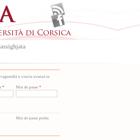
assighjata
salvaguardià u vosciu avanzà in
ur
*
Mot de passe
*
Mot de passe perdu