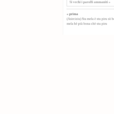
Si vechi i parolli ammaniti »
« prima
(Asirciziu) Sta mela è stu piru sò b
mela hè più bona chè stu piru