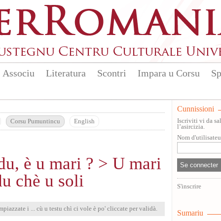
Associu
Literatura
Scontri
Impara u Corsu
Sp
Cunnissioni
Iscriviti vi da 
Corsu Pumuntincu
English
l’asircizia.
Nom d'utilisate
du, è u mari ? > U mari
u chè u soli
S'inscrire
mpiazzate i ... cù u testu chì ci vole è po' cliccate per validà.
Sumariu