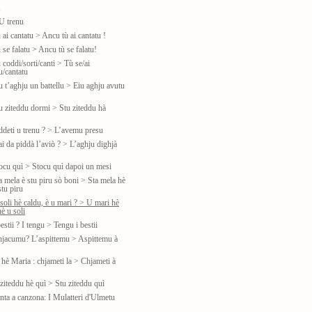
u
U trenu
 ai cantatu > Ancu tù ai cantatu !
 se falatu > Ancu tù se falatu!
 coddi/sorti/canti > Tù se/ai
u/cantatu
u t’aghju un battellu > Eiu aghju avutu
tu ziteddu dormi > Stu ziteddu hà
iddeti u trenu ? > L’avemu presu
ai da piddà l’aviò ? > L’aghju dighjà
tocu quì > Stocu quì dapoi un mesi
a mela è stu piru sò boni > Sta mela hè
tu piru
soli hè caldu, è u mari ? > U mari hè
è u soli
estii ? I tengu > Tengu i bestii
hjacumu? L’aspittemu > Aspittemu à
 hè Maria : chjameti la > Chjameti à
ziteddu hè quì > Stu ziteddu quì
nta a canzona: I Mulatteri d'Ulmetu