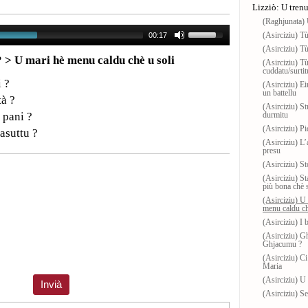
Lizziò: U tren
(Raghjunata) 
(Asirciziu) Tù
00:17
(Asirciziu) Tù
 ? > U mari hè menu caldu chè u soli
(Asirciziu) Tù
cuddatu/surtit
i ?
(Asirciziu) Ei
un battellu
tà ?
(Asirciziu) S
u pani ?
durmitu
(Asirciziu) P
asuttu ?
(Asirciziu) L’
presu
(Asirciziu) S
(Asirciziu) St
più bona chè s
(Asirciziu) U 
menu caldu ch
(Asirciziu) I b
(Asirciziu) G
Ghjacumu ?
(Asirciziu) Ci
Maria
(Asirciziu) U 
(Asirciziu) Se