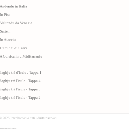
 Andendu in Italia
 In Pisa
 Vultendu da Venezia
Sartè...
 In Aiacciu
 L'amichi di Calvi...
 A Corsica in u Miditarraniu
iaghju trà d'Isule : Tappa 1
iaghju trà l'isule - Tappa 4
iaghju trà l'isule - Tappa 3
iaghju trà l'isule - Tappa 2
© 2026 InterRomania tutti i diritti riservati
gramazione