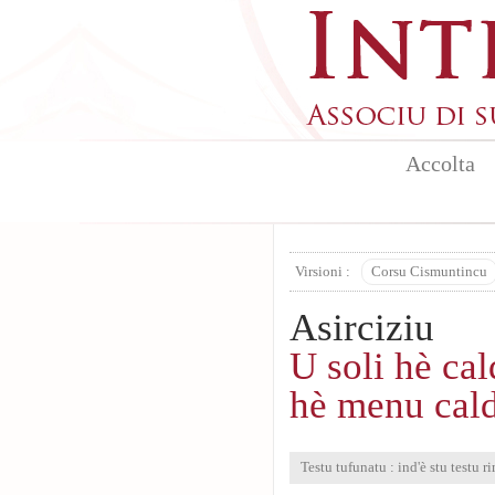
Aller au contenu principal
Accolta
Virsioni :
Corsu Cismuntincu
Asirciziu
U soli hè cal
hè menu cald
Testu tufunatu : ind'è stu testu ri