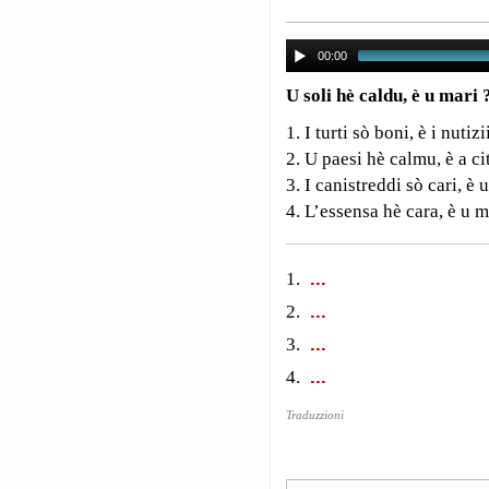
00:00
U soli hè caldu, è u mari
1. I turti sò boni, è i nutizi
2. U paesi hè calmu, è a ci
3. I canistreddi sò cari, è 
4. L’essensa hè cara, è u m
1.
2.
3.
4.
Traduzzioni