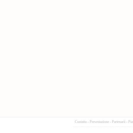
Cuntattu
-
Presentazione
-
Partenarii
-
Pia